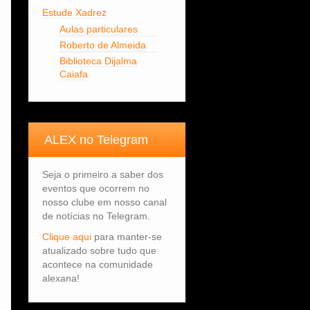
Estude Xadrez
Aulas particulares
Roberto de Almeida
Biblioteca Dijalma
Caiafa
ALEX no Telegram
Seja o primeiro a saber dos
eventos que ocorrem no
nosso clube em nosso canal
de notícias no Telegram.
Clique aqui
para manter-se
atualizado sobre tudo que
acontece na comunidade
alexana!