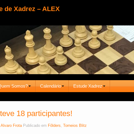
e de Xadrez – ALEX
Quem Somos?
Calendário
Estude Xadrez
eve 18 participantes!
r
Alvaro Frota
Publicado em
Fôlders
,
Torneios Blitz