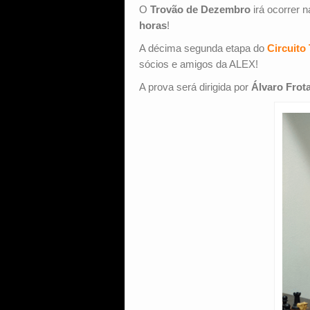
O
Trovão de Dezembro
irá ocorrer 
horas
!
A décima segunda etapa do
Circuito
sócios e amigos da ALEX!
A prova será dirigida por
Álvaro Frot