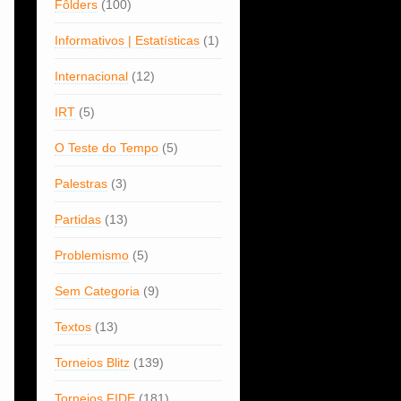
Fôlders
(100)
Informativos | Estatísticas
(1)
Internacional
(12)
IRT
(5)
O Teste do Tempo
(5)
Palestras
(3)
Partidas
(13)
Problemismo
(5)
Sem Categoria
(9)
Textos
(13)
Torneios Blitz
(139)
Torneios FIDE
(181)