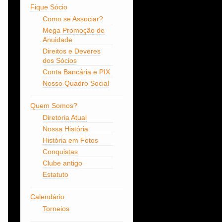
Fique Sócio
Como se Associar?
Mega Promoção de
Anuidade
Direitos e Deveres
dos Sócios
Conta Bancária e PIX
Nosso Quadro Social
Quem Somos?
Diretoria Atual
Nossa História
História em Fotos
Conquistas
Clube antigo
Estatuto
Calendário
Torneios