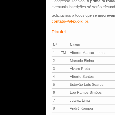
Congresso Técnico.
A primeira roda
eventuais inscrições só serão efetua
Solicitamos a todos que se
inscreva
contato@alex.org.br
.
Plantel
Nº
Nome
1
FM
Alberto Mascarenhas
2
Marcelo Einhorn
3
Álvaro Frota
4
Alberto Santos
5
Estevão Luís Soares
6
Leo Ramos Simões
7
Juarez Lima
8
André Kemper