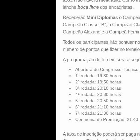
lanche
boca livre
dos enxadristas.
Receberão
Mini Diplomas
o Campeão 
Campeão Classe “B”, o Campeão Cla
Campeão Alexano e a Campeã Femin
Todos os participantes irão pontuar n
número de pontos que fizer no torneio
A programação do torneio será a segu
Abertura do Congresso Técnico
1ª rodada: 19:30 horas
2ª rodada: 19:50 horas
3ª rodada: 20:10 horas
4ª rodada: 20:30 horas
5ª rodada: 20:50 horas
6ª rodada: 21:10 horas
7ª rodada: 21:30 horas
Cerimônia de Premiação: 21:40 
A taxa de inscrição poderá ser paga n