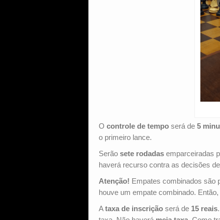
O
controle de tempo
será de
5 minu
o primeiro lance.
Serão
sete rodadas
emparceiradas 
haverá recurso contra as decisões d
Atenção!
Empates combinados são pr
houve um empate combinado. Então, n
A
taxa de inscrição
será de
15 reais
taxa. Não haverá
meia taxa
. Como tr