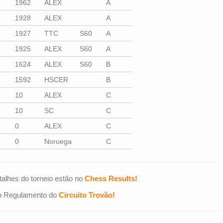
1962
ALEX
A
1928
ALEX
A
1927
TTC
S60
A
1925
ALEX
S60
A
1624
ALEX
S60
B
1592
HSCER
B
10
ALEX
C
10
SC
C
0
ALEX
C
0
Noruega
C
talhes do torneio estão no
Chess Results!
 o Regulamento do
Circuito Trovão!