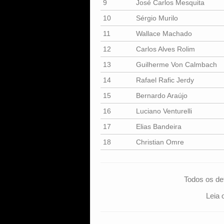
9
José Carlos Mesquita
10
Sérgio Murilo
11
Wallace Machado
12
Carlos Alves Rolim
13
Guilherme Von Calmbach
14
Rafael Rafic Jerdy
15
Bernardo Araújo
16
Luciano Venturelli
17
Elias Bandeira
18
Christian Omre
Todos os de
Leia