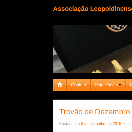
Associação Leopoldinens
Contato
Fique Sócio
Trovão de Dezembro t
Postado em
6 de dezembro de 2016
po