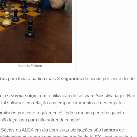
Marcelo Einhorn
tos
para toda a partida mais
2 segundos
de bônus por lance desde
pelo
sistema suíço
com a utilização do software SuissManager. Não
e tal software em relação aos emparceiramentos e desempates.
oibidos por esse regulamento! Todo o mundo percebe quanto
ão faça isso para não sofrer decepção!
. Sócios da ALEX em dia com suas obrigações são
isentos
de
adicionalmente ocorre nos torneios trovão da ALEX, será servido o