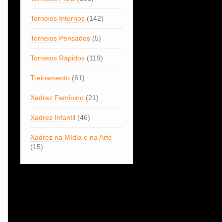
Torneios Internos
(142)
Torneios Pensados
(5)
Torneios Rápidos
(119)
Treinamento
(61)
Xadrez Feminino
(21)
Xadrez Infantil
(46)
Xadrez na Mídia e na Arte
(15)