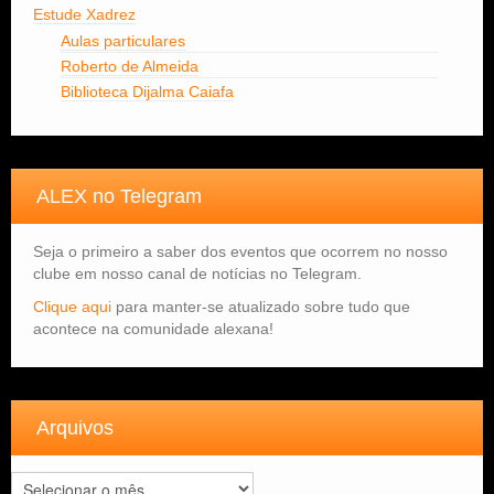
Estude Xadrez
Aulas particulares
Roberto de Almeida
Biblioteca Dijalma Caiafa
ALEX no Telegram
Seja o primeiro a saber dos eventos que ocorrem no nosso
clube em nosso canal de notícias no Telegram.
Clique aqui
para manter-se atualizado sobre tudo que
acontece na comunidade alexana!
Arquivos
Arquivos