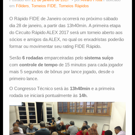
Postado em
21 de janeiro de 2017
por
Alvaro Frota
Publicado
em
Fôlders
,
Torneios FIDE
,
Torneios Rápidos
Estude Xadrez
O Rápido FIDE de Janeiro ocorrerá no próximo sábado
dia 28 de janeiro, a partir das 13h40min. A primeira etapa
do Circuito Rápido ALEX 2017 será um torneio aberto aos
sócios e amigos da ALEX, no qual os enxadristas poderão
formar ou movimentar seu rating FIDE Rápido.
Serão
6 rodadas
emparceiradas pelo
sistema suíço
com
controle de tempo
de 15 minutos para cada jogador
mais 5 segundos de bônus por lance jogado, desde o
primeiro lance.
O Congresso Técnico será às
13h40min
e a primeira
rodada se iniciará pontualmente às
14h
.