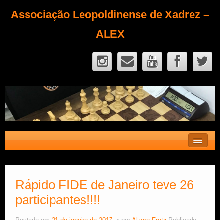
Associação Leopoldinense de Xadrez –
ALEX
Contato
Fique Sócio
Rápido FIDE de Janeiro teve 26
participantes!!!!
Quem Somos?
Calendário