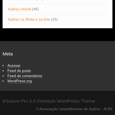
Xadrez Infantil
(46)
Xadrez na Mídia e na Arte
(15)
Meta
Acessar
Feed de posts
Feed de comentários
WordPress.org
iFeature Pro 5.5 Premium WordPress Theme
© Associação Leopoldinense de Xadrez - ALEX