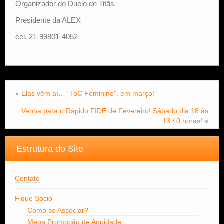
Organizador do Duelo de Titãs
Presidente da ALEX
cel. 21-99801-4052
«
Elas vêm aí… “ToC Feminino”, em março!
Venha para o Rápido FIDE de Fevereiro! Sábado dia 18 às
13:40 horas!
»
Estrutura do Site
Contato
Fique Sócio
Como se Associar?
Mega Promoção de Anuidade