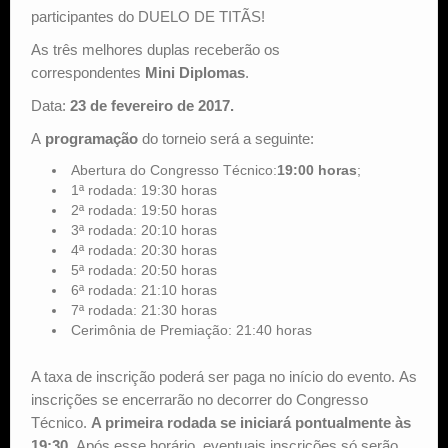
participantes do DUELO DE TITÃS!
As três melhores duplas receberão os
correspondentes
Mini Diplomas
.
Data:
23 de fevereiro de 2017.
A
programação
do torneio será a seguinte:
Abertura do Congresso Técnico:
19:00 horas
;
1ª rodada: 19:30 horas
2ª rodada: 19:50 horas
3ª rodada: 20:10 horas
4ª rodada: 20:30 horas
5ª rodada: 20:50 horas
6ª rodada: 21:10 horas
7ª rodada: 21:30 horas
Cerimônia de Premiação: 21:40 horas
A taxa de inscrição poderá ser paga no início do evento. As
inscrições se encerrarão no decorrer do Congresso
Técnico.
A primeira rodada se iniciará pontualmente às
19:30.
Após esse horário, eventuais inscrições só serão