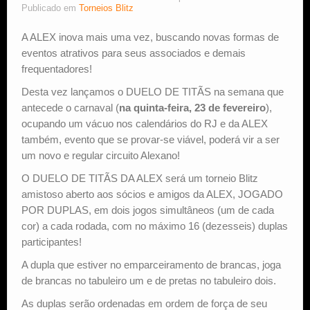
Publicado em
Torneios Blitz
Estude Xadrez
A ALEX inova mais uma vez, buscando novas formas de
eventos atrativos para seus associados e demais
frequentadores!
Desta vez lançamos o DUELO DE TITÃS na semana que
antecede o carnaval (
na quinta-feira, 23 de fevereiro
),
ocupando um vácuo nos calendários do RJ e da ALEX
também, evento que se provar-se viável, poderá vir a ser
um novo e regular circuito Alexano!
O DUELO DE TITÃS DA ALEX será um torneio Blitz
amistoso aberto aos sócios e amigos da ALEX, JOGADO
POR DUPLAS, em dois jogos simultâneos (um de cada
cor) a cada rodada, com no máximo 16 (dezesseis) duplas
participantes!
A dupla que estiver no emparceiramento de brancas, joga
de brancas no tabuleiro um e de pretas no tabuleiro dois.
As duplas serão ordenadas em ordem de força de seu