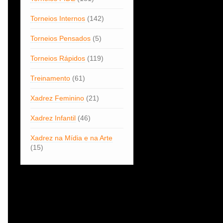
Torneios Internos
(142)
Torneios Pensados
(5)
Torneios Rápidos
(119)
Treinamento
(61)
Xadrez Feminino
(21)
Xadrez Infantil
(46)
Xadrez na Mídia e na Arte
(15)