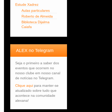
Estude Xadrez
Aulas particulares
Roberto de Almeida
Biblioteca Dijalma
Caiafa
ALEX no Telegram
Seja o primeiro a saber dos
eventos que ocorrem no
nosso clube em nosso canal
de notícias no Telegram.
Clique aqui
para manter-se
atualizado sobre tudo que
acontece na comunidade
alexana!