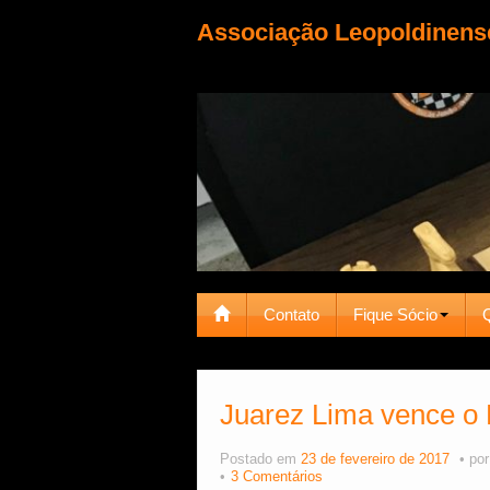
Associação Leopoldinens
Contato
Fique Sócio
Juarez Lima vence o 
Postado em
23 de fevereiro de 2017
po
3 Comentários