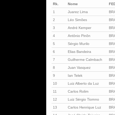
Rk.
Nome
FE
1
Juarez Lima
BR
2
Léo Simões
BR
3
André Kemper
BR
4
Antônio Pinõn
BR
5
Sérgio Murilo
BR
6
Elias Bandeira
BR
7
Guilherme Calmbach
BR
8
Juan Vasquez
BR
9
Ian Telek
BR
10
Luiz Alberto da Luz
BR
11
Carlos Rolim
BR
12
Luiz Sérgio Tiomno
BR
13
Carlos Henrique Luz
BR