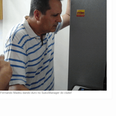
 Fernando Madeu dando duro no SuissManager do clube!