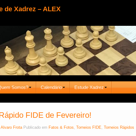
e de Xadrez – ALEX
Quem Somos?
Calendário
Estude Xadrez
Rápido FIDE de Fevereiro!
r
Alvaro Frota
Publicado em
Fatos & Fotos
,
Torneios FIDE
,
Torneios Rápidos