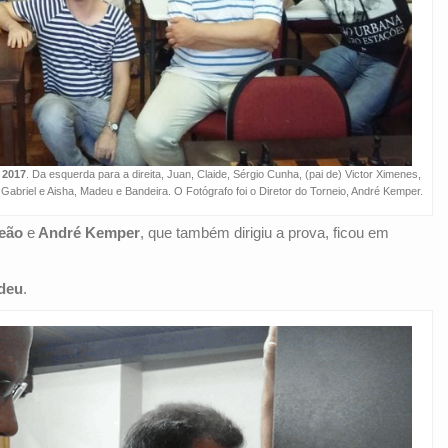
 2017
. Da esquerda para a direita, Juan, Claide, Sérgio Cunha, (pai de) Victor Ximenes,
, Gabriel e Aisha, Madeu e Bandeira. O Fotógrafo foi o Diretor do Torneio, André Kemper.
eão
e
André Kemper
, que também dirigiu a prova, ficou em
deu
.