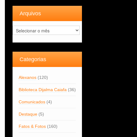
Arquivos
Arquivos
Categorias
Alexanos
(120)
Biblioteca Dijalma Caiafa
(36)
Comunicados
(4)
Destaque
(5)
Fatos & Fotos
(160)