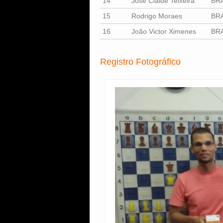
14
José Claide Teixeira
BR
15
Rodrigo Moraes
BR
16
João Victor Ximenes
BR
Registro Fotográfico