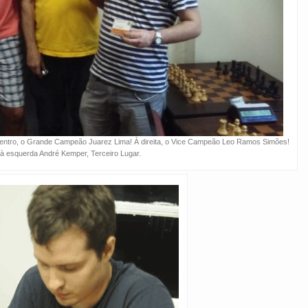
centro, o Grande Campeão Juarez Lima! À direita, o Vice Campeão Leo Ramos Simões!
 à esquerda André Kemper, Terceiro Lugar.