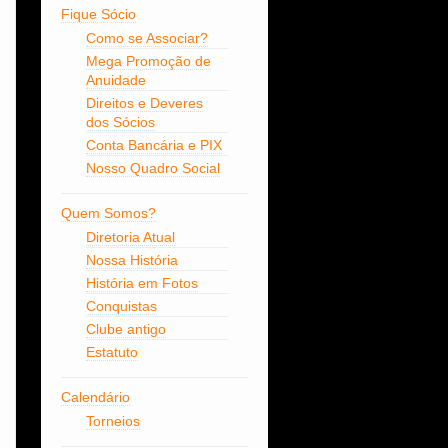
Fique Sócio
Como se Associar?
Mega Promoção de
Anuidade
Direitos e Deveres
dos Sócios
Conta Bancária e PIX
Nosso Quadro Social
Quem Somos?
Diretoria Atual
Nossa História
História em Fotos
Conquistas
Clube antigo
Estatuto
Calendário
Torneios