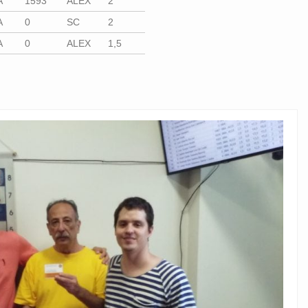
A
1593
ALEX
2
A
0
SC
2
A
0
ALEX
1,5