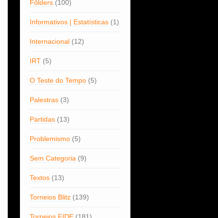
Fôlders
(100)
Informativos | Estatísticas
(1)
Internacional
(12)
IRT
(5)
O Teste do Tempo
(5)
Palestras
(3)
Partidas
(13)
Problemismo
(5)
Sem Categoria
(9)
Textos
(13)
Torneios Blitz
(139)
Torneios FIDE
(181)