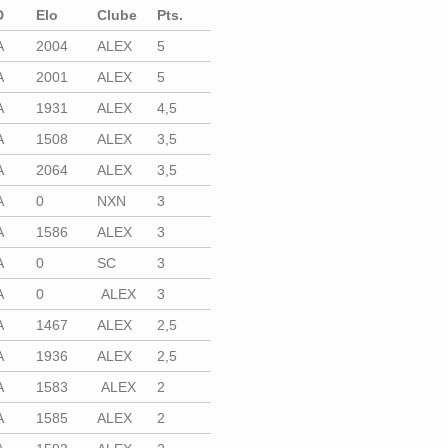
D
Elo
Clube
Pts.
A
2004
ALEX
5
A
2001
ALEX
5
A
1931
ALEX
4,5
A
1508
ALEX
3,5
A
2064
ALEX
3,5
A
0
NXN
3
A
1586
ALEX
3
A
0
SC
3
A
0
ALEX
3
A
1467
ALEX
2,5
A
1936
ALEX
2,5
A
1583
ALEX
2
A
1585
ALEX
2