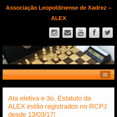
Associação Leopoldinense de Xadrez –
ALEX
Contato
Fique Sócio
Ata eletiva e 3o. Estatuto da
ALEX estão registrados no RCPJ
Quem Somos?
desde 13/03/17!
Calendário