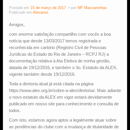
Postado em
15 de março de 2017
por
MF Mascarenhas
Estude Xadrez
Publicado em
Alexanos
Amigos,
com enorme satisfação compartilho com vocês a boa
notícia que desde 13/03/2017 temos registrada e
reconhecida em cartório (Registro Civil de Pessoas
Jurídicas do Estado do Rio de Janeiro – RCPJ RJ) a
documentação relativa à Ata Eletiva de minha gestão,
datada de 19/12/2016, e também o 3o. Estatuto da ALEX,
vigente também desde 19/12/2016.
Toda a diretoria atual já está citada na página
https://www.alex.org.br/sobre-a-alex/diretoria/. Mais adiante
o novo estatuto da ALEX em vigor estará devidamente
publicado em nosso site para conhecimento e consulta de
todos.
Com isto, estamos agora aptos a legalmente atuar sobre
as pendências do clube com a mudança de titularidade de