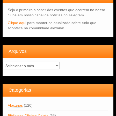
Seja o primeiro a saber dos eventos que ocorrem no nosso
clube em nosso canal de notícias no Telegram.
Clique aqui
para manter-se atualizado sobre tudo que
acontece na comunidade alexana!
Arquivos
Arquivos
Categorias
Alexanos
(120)
Biblioteca Dijalma Caiafa
(36)