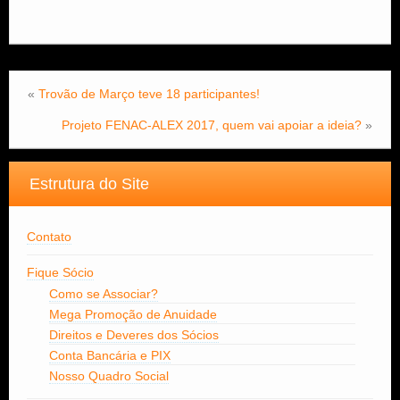
«
Trovão de Março teve 18 participantes!
Projeto FENAC-ALEX 2017, quem vai apoiar a ideia?
»
Estrutura do Site
Contato
Fique Sócio
Como se Associar?
Mega Promoção de Anuidade
Direitos e Deveres dos Sócios
Conta Bancária e PIX
Nosso Quadro Social