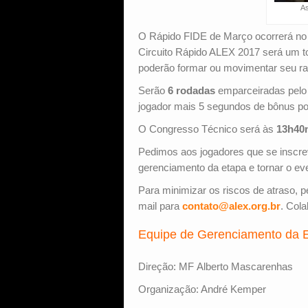
As
O Rápido FIDE de Março ocorrerá no s
Circuito Rápido ALEX 2017 será um to
poderão formar ou movimentar seu ra
Serão
6 rodadas
emparceiradas pel
jogador mais 5 segundos de bônus por
O Congresso Técnico será às
13h40
Pedimos aos jogadores que se inscrev
gerenciamento da etapa e tornar o eve
Para minimizar os riscos de atraso,
mail para
contato@alex.org.br
. Cola
Equipe de Gerenciamento da 
Direção: MF Alberto Mascarenhas
Organização: André Kemper