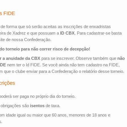
os FIDE
, de forma que só serão aceitas as inscrições de enxadristas
eira de Xadrez e que possuam a
ID CBX
. Para cadastrar-se basta
site de nossa Confederação.
 do torneio para não correr risco de decepção!
ar a anuidade da CBX
para se inscrever. Observe também que
não
IDE
nem ter o Id FIDE. Se você ainda não tem cadastro na FIDE,
 que o clube enviar para a Confederação o relatório desse torneio.
crições
oderá ser paga no próprio dia do torneio.
 obrigações são
isentos
de taxa.
om idade igual ou maior que 60 anos, menores de 18 anos e
s.