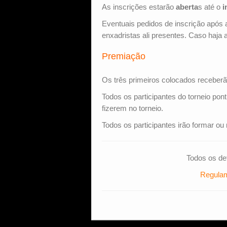
As inscrições estarão
aberta
s até o
i
Eventuais pedidos de inscrição após
enxadristas ali presentes. Caso haja a
Premiação
Os três primeiros colocados receber
Todos os participantes do torneio pon
fizerem no torneio.
Todos os participantes irão formar o
Todos os de
Regula