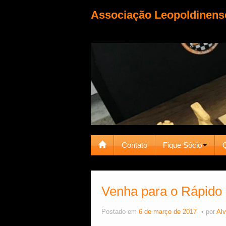
Associação Leopoldinens
Contato
Fique Sócio
Venha para o Rápido
Postado em
6 de março de 2017
por
Alv