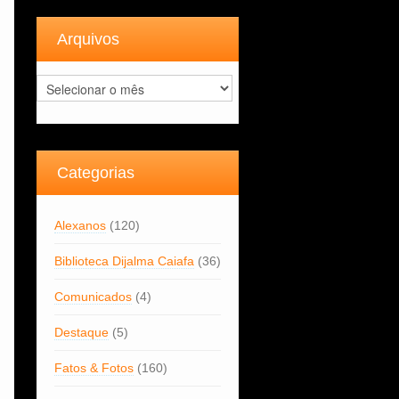
Arquivos
Arquivos
Categorias
Alexanos
(120)
Biblioteca Dijalma Caiafa
(36)
Comunicados
(4)
Destaque
(5)
Fatos & Fotos
(160)