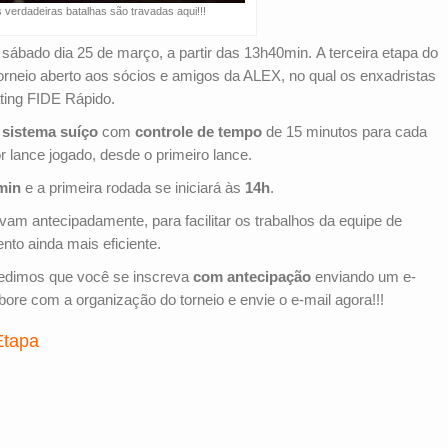
 verdadeiras batalhas são travadas aqui!!!
ábado dia 25 de março, a partir das 13h40min. A terceira etapa do
rneio aberto aos sócios e amigos da ALEX, no qual os enxadristas
ting FIDE Rápido.
o
sistema suíço
com
controle de tempo
de 15 minutos para cada
 lance jogado, desde o primeiro lance.
min
e a primeira rodada se iniciará às
14h
.
am antecipadamente, para facilitar os trabalhos da equipe de
nto ainda mais eficiente.
 pedimos que você se inscreva
com antecipação
enviando um e-
bore com a organização do torneio e envie o e-mail agora!!!
Etapa