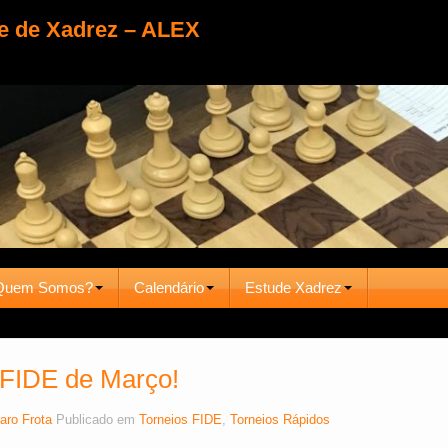
e de Xadrez – ALEX
Quem Somos?
Calendário
Estude Xadrez
 FIDE de Março!
aro Frota
Publicado em
Torneios FIDE
,
Torneios Rápidos