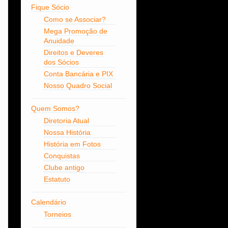
Fique Sócio
Como se Associar?
Mega Promoção de
Anuidade
Direitos e Deveres
dos Sócios
Conta Bancária e PIX
Nosso Quadro Social
Quem Somos?
Diretoria Atual
Nossa História
História em Fotos
Conquistas
Clube antigo
Estatuto
Calendário
Torneios