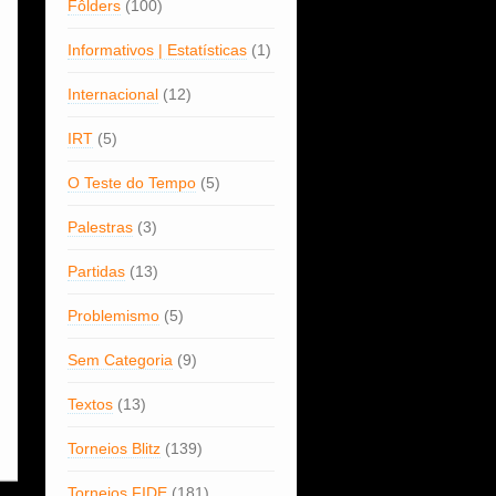
Fôlders
(100)
Informativos | Estatísticas
(1)
Internacional
(12)
IRT
(5)
O Teste do Tempo
(5)
Palestras
(3)
Partidas
(13)
Problemismo
(5)
Sem Categoria
(9)
Textos
(13)
Torneios Blitz
(139)
Torneios FIDE
(181)