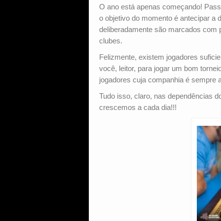
O ano está apenas começando! Passado
o objetivo do momento é antecipar a d
deliberadamente são marcados com po
clubes.
Felizmente, existem jogadores sufici
você, leitor, para jogar um bom torn
jogadores cuja companhia é sempre a
Tudo isso, claro, nas dependências d
crescemos a cada dia!!!