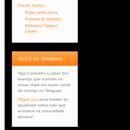
Estude Xadrez
Aulas particulares
Roberto de Almeida
Biblioteca Dijalma
Caiafa
ALEX no Telegram
Seja o primeiro a saber dos
eventos que ocorrem no
nosso clube em nosso canal
de notícias no Telegram.
Clique aqui
para manter-se
atualizado sobre tudo que
acontece na comunidade
alexana!