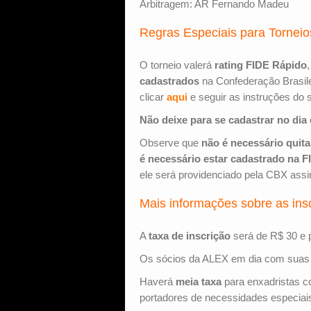
Arbitragem: AR Fernando Madeu
Regras Especiais para Tornei
O torneio valerá
rating FIDE Rápido
cadastrados
na Confederação Brasil
clicar
aqui
e seguir as instruções do 
Não deixe para se cadastrar no dia
Observe que
não é necessário quit
é necessário estar cadastrado na F
ele será providenciado pela CBX assim
Mais informações sobre as ins
A
taxa de inscrição
será de R$ 30 e p
Os sócios da ALEX em dia com suas
Haverá
meia taxa
para enxadristas c
portadores de necessidades especiai