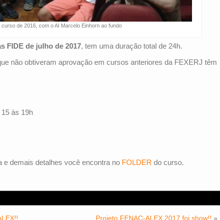
 curso de 2016, com o AI Marcelo Einhorn ao fundo
as FIDE de julho de 2017
, tem uma duração total de 24h.
que não obtiveram aprovação em cursos anteriores da FEXERJ têm
 15 às 19h
a e demais detalhes você encontra no
FOLDER
do curso.
ALEX!!
Projeto FENAC-ALEX 2017 foi show!!
»