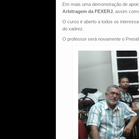
Em mais uma demonstração de apoio 
Arbitragem da FEXERJ
, assim com
O curso é aberto a todos os interes
do xadrez.
O professor será novamente o Presi