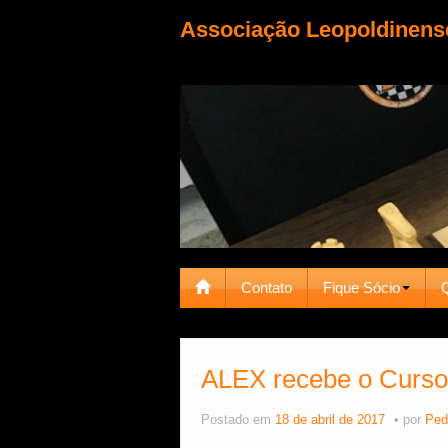
Associação Leopoldinens
Contato
Fique Sócio
ALEX recebe o Curso
Postado em
18 de abril de 2017
por
Ped