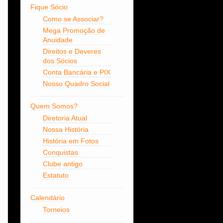
Fique Sócio
Como se Associar?
Mega Promoção de
Anuidade
Direitos e Deveres
dos Sócios
Conta Bancária e PIX
Nosso Quadro Social
Quem Somos?
Diretoria Atual
Nossa História
História em Fotos
Conquistas
Clube antigo
Estatuto
Calendário
Torneios