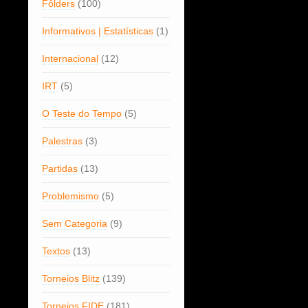
Fôlders
(100)
Informativos | Estatísticas
(1)
Internacional
(12)
IRT
(5)
O Teste do Tempo
(5)
Palestras
(3)
Partidas
(13)
Problemismo
(5)
Sem Categoria
(9)
Textos
(13)
Torneios Blitz
(139)
Torneios FIDE
(181)