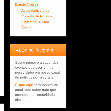
Estude Xadrez
Aulas particulares
Roberto de Almeida
Biblioteca Dijalma
Caiafa
ALEX no Telegram
Seja o primeiro a saber dos
eventos que ocorrem no
nosso clube em nosso canal
de notícias no Telegram.
Clique aqui
para manter-se
atualizado sobre tudo que
acontece na comunidade
alexana!