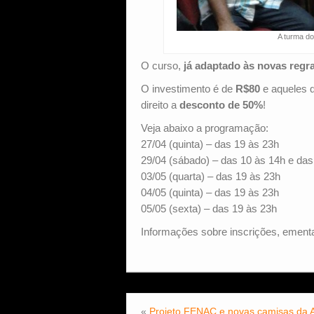
A turma do
O curso,
já adaptado às novas regr
O investimento é de
R$80
e aqueles 
direito a
desconto de 50%
!
Veja abaixo a programação:
27/04 (quinta) – das 19 às 23h
29/04 (sábado) – das 10 às 14h e das
03/05 (quarta) – das 19 às 23h
04/05 (quinta) – das 19 às 23h
05/05 (sexta) – das 19 às 23h
Informações sobre inscrições, ement
«
Projeto FENAC e novas camisas da 