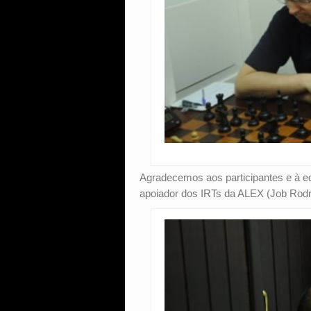
Agradecemos aos participantes e à eq
apoiador dos IRTs da ALEX (Job Rodr