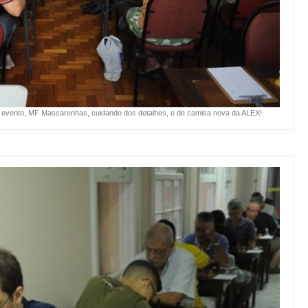
o evento, MF Mascarenhas, cuidando dos detalhes, e de camisa nova da ALEX!