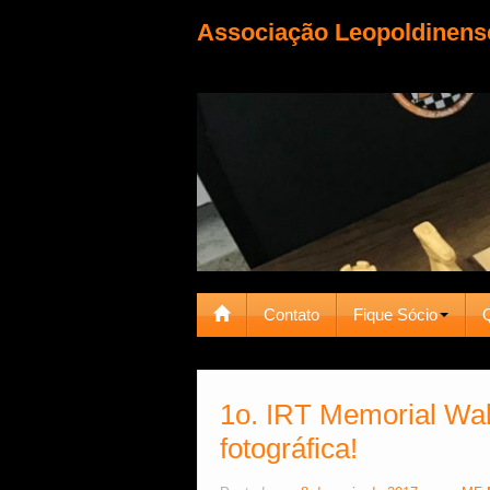
Associação Leopoldinens
Contato
Fique Sócio
1o. IRT Memorial Wal
fotográfica!