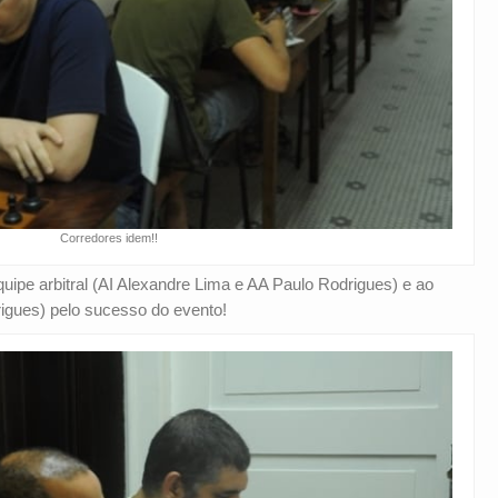
Corredores idem!!
uipe arbitral (AI Alexandre Lima e AA Paulo Rodrigues) e ao
igues) pelo sucesso do evento!