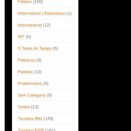
Fôlders
(100)
Informativos | Estatísticas
(1)
Internacional
(12)
IRT
(5)
O Teste do Tempo
(5)
Palestras
(3)
Partidas
(13)
Problemismo
(5)
Sem Categoria
(9)
Textos
(13)
Torneios Blitz
(139)
Torneios FIDE
(181)