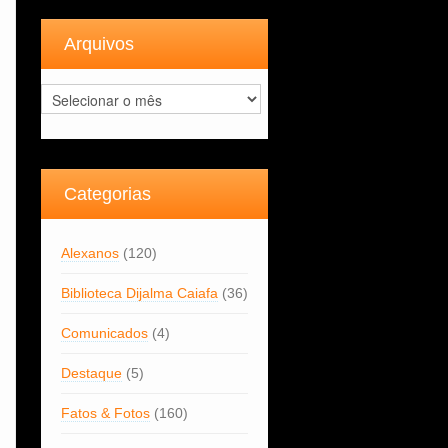
Arquivos
Arquivos
Categorias
Alexanos
(120)
Biblioteca Dijalma Caiafa
(36)
Comunicados
(4)
Destaque
(5)
Fatos & Fotos
(160)