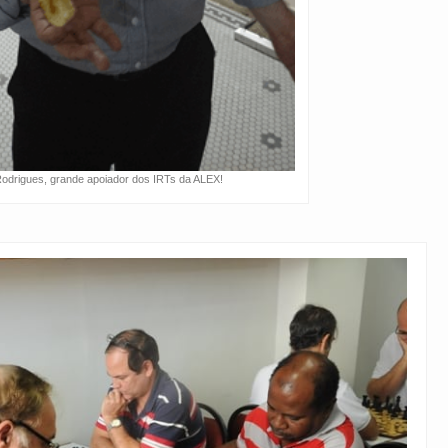
odrigues, grande apoiador dos IRTs da ALEX!