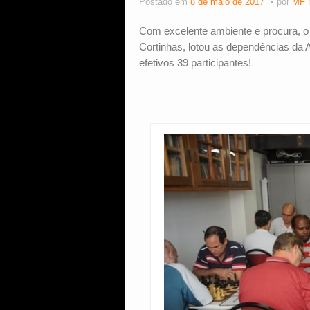
Postado em
8 de maio de 2017
por
MF 
Com excelente ambiente e procura, o
Cortinhas, lotou as dependências da A
efetivos 39 participantes!