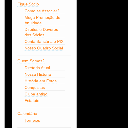
Fique Sócio
Como se Associar?
Mega Promoção de
Anuidade
Direitos e Deveres
dos Sócios
Conta Bancária e PIX
Nosso Quadro Social
Quem Somos?
Diretoria Atual
Nossa História
História em Fotos
Conquistas
Clube antigo
Estatuto
Calendário
Torneios