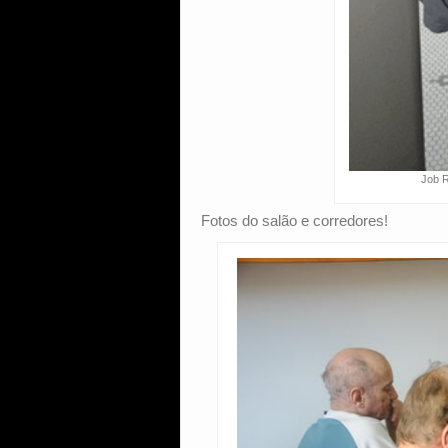
Job R
Fotos do salão e corredores!