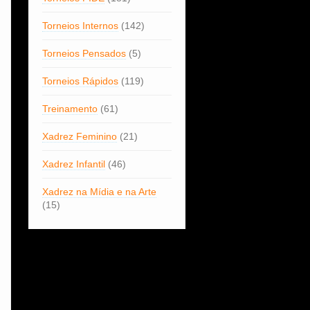
Torneios Internos
(142)
Torneios Pensados
(5)
Torneios Rápidos
(119)
Treinamento
(61)
Xadrez Feminino
(21)
Xadrez Infantil
(46)
Xadrez na Mídia e na Arte
(15)