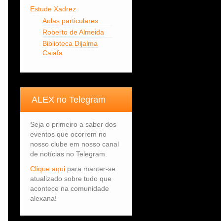
Estude Xadrez
Aulas particulares
Roberto de Almeida
Biblioteca Dijalma
Caiafa
ALEX no Telegram
Seja o primeiro a saber dos
eventos que ocorrem no
nosso clube em nosso canal
de notícias no Telegram.
Clique aqui
para manter-se
atualizado sobre tudo que
acontece na comunidade
alexana!