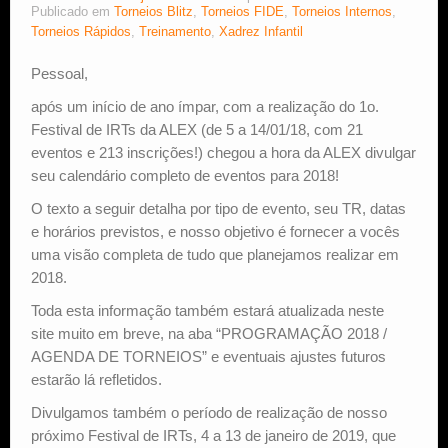
Publicado em
Torneios Blitz
,
Torneios FIDE
,
Torneios Internos
,
Torneios Rápidos
,
Treinamento
,
Xadrez Infantil
Estude Xadrez
Pessoal,
após um início de ano ímpar, com a realização do 1o.
Festival de IRTs da ALEX (de 5 a 14/01/18, com 21
eventos e 213 inscrições!) chegou a hora da ALEX divulgar
seu calendário completo de eventos para 2018!
O texto a seguir detalha por tipo de evento, seu TR, datas
e horários previstos, e nosso objetivo é fornecer a vocês
uma visão completa de tudo que planejamos realizar em
2018.
Toda esta informação também estará atualizada neste
site muito em breve, na aba “PROGRAMAÇÃO 2018 /
AGENDA DE TORNEIOS” e eventuais ajustes futuros
estarão lá refletidos.
Divulgamos também o período de realização de nosso
próximo Festival de IRTs, 4 a 13 de janeiro de 2019, que