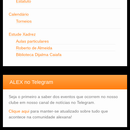
Estatuto
Calendário
Torneios
Estude Xadrez
Aulas particulares
Roberto de Almeida
Biblioteca Dijalma Caiafa
ALEX no Telegram
Seja o primeiro a saber dos eventos que ocorrem no nosso
clube em nosso canal de notícias no Telegram.
Clique aqui
para manter-se atualizado sobre tudo que
acontece na comunidade alexana!