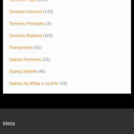
Torneios Internos
(142)
Torneios Pensados
(5)
Torneios Rápidos
(119)
Treinamento
(61)
Xadrez Feminino
(21)
Xadrez Infantil
(46)
Xadrez na Mídia e na Arte
(15)
Meta