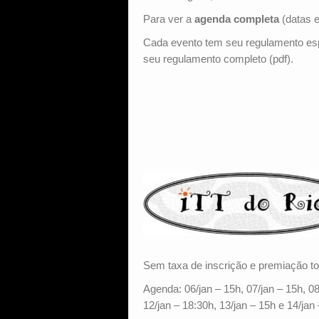
Para ver a
agenda completa
(datas e
Cada evento tem seu regulamento espe
seu regulamento completo (pdf).
Sem taxa de inscrição e premiação
Agenda: 06/jan – 15h, 07/jan – 15h, 08
12/jan – 18:30h, 13/jan – 15h e 14/jan 