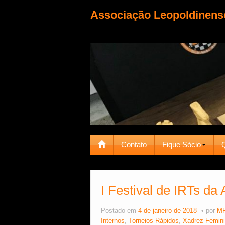
Associação Leopoldinens
Contato
Fique Sócio
I Festival de IRTs da
Postado em
4 de janeiro de 2018
por
MF
Internos
,
Torneios Rápidos
,
Xadrez Femin