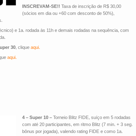
INSCREVAM-SE!!
Taxa de inscrição de R$ 30,00
(sócios em dia ou +60 com desconto de 50%),
s.
écnico) e 1a. rodada às 11h e demais rodadas na sequência, com
da.
uper 30
, clique
aqui.
ique
aqui.
4 – Super 10 –
Torneio Blitz FIDE, suíço em 5 rodadas
com até 20 participantes, em ritmo Blitz (7 min. + 3 seg.
bônus por jogada), valendo rating FIDE e como 1a.