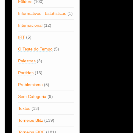
Fôlders
(100)
Informativos | Estatísticas
(1)
Internacional
(12)
IRT
(5)
O Teste do Tempo
(5)
Palestras
(3)
Partidas
(13)
Problemismo
(5)
Sem Categoria
(9)
Textos
(13)
Torneios Blitz
(139)
Torneios FIDE
(181)