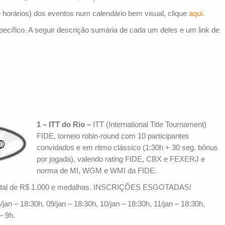
 horários) dos eventos num calendário bem visual, clique
aqui.
cífico. A seguir descrição sumária de cada um deles e um link de
1 – ITT do Rio –
ITT (International Title Tournament)
FIDE, torneio robin-round com 10 participantes
convidados e em ritmo clássico (1:30h + 30 seg. bônus
por jogada), valendo rating FIDE, CBX e FEXERJ e
norma de MI, WGM e WMI da FIDE.
 total de R$ 1.000 e medalhas. INSCRIÇÕES ESGOTADAS!
/jan – 18:30h, 09/jan – 18:30h, 10/jan – 18:30h, 11/jan – 18:30h,
– 9h.