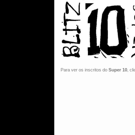
Para ver os inscritos do
Supe
r 10
, cl