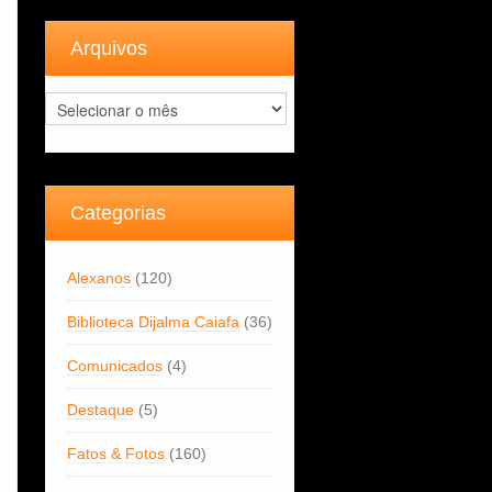
Arquivos
Arquivos
Categorias
Alexanos
(120)
Biblioteca Dijalma Caiafa
(36)
Comunicados
(4)
Destaque
(5)
Fatos & Fotos
(160)