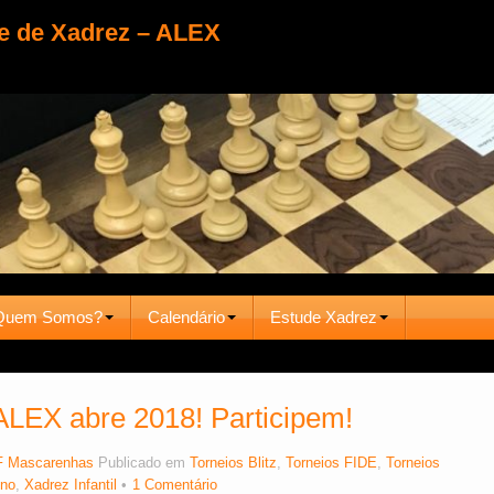
e de Xadrez – ALEX
Quem Somos?
Calendário
Estude Xadrez
 ALEX abre 2018! Participem!
 Mascarenhas
Publicado em
Torneios Blitz
,
Torneios FIDE
,
Torneios
ino
,
Xadrez Infantil
1 Comentário