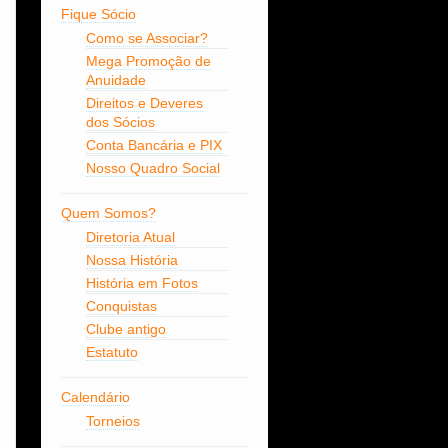
Fique Sócio
Como se Associar?
Mega Promoção de
Anuidade
Direitos e Deveres
dos Sócios
Conta Bancária e PIX
Nosso Quadro Social
Quem Somos?
Diretoria Atual
Nossa História
História em Fotos
Conquistas
Clube antigo
Estatuto
Calendário
Torneios