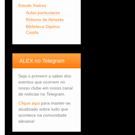
Estude Xadrez
Aulas particulares
Roberto de Almeida
Biblioteca Dijalma
Caiafa
ALEX no Telegram
Seja o primeiro a saber dos
eventos que ocorrem no
nosso clube em nosso canal
de notícias no Telegram.
Clique aqui
para manter-se
atualizado sobre tudo que
acontece na comunidade
alexana!