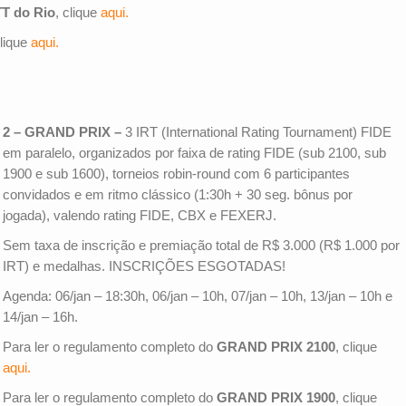
TT do Rio
, clique
aqui.
clique
aqui.
2 – GRAND PRIX –
3 IRT (International Rating Tournament) FIDE
em paralelo, organizados por faixa de rating FIDE (sub 2100, sub
1900 e sub 1600), torneios robin-round com 6 participantes
convidados e em ritmo clássico (1:30h + 30 seg. bônus por
jogada), valendo rating FIDE, CBX e FEXERJ.
Sem taxa de inscrição e premiação total de R$ 3.000 (R$ 1.000 por
IRT) e medalhas. INSCRIÇÕES ESGOTADAS!
Agenda: 06/jan – 18:30h, 06/jan – 10h, 07/jan – 10h, 13/jan – 10h e
14/jan – 16h.
Para ler o regulamento completo do
GRAND PRIX 2100
, clique
aqui.
Para ler o regulamento completo do
GRAND PRIX 1900
, clique