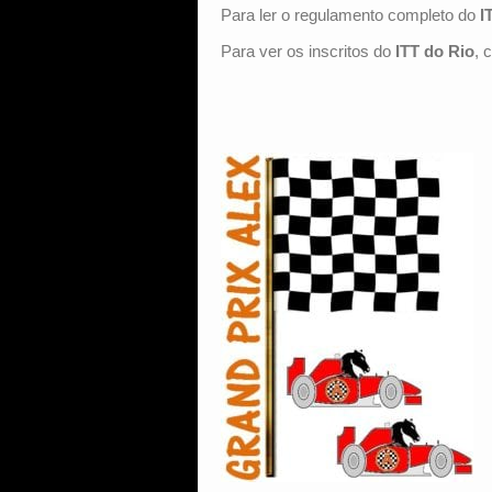
Para ler o regulamento completo do
I
Para ver os inscritos do
ITT do Rio
, 