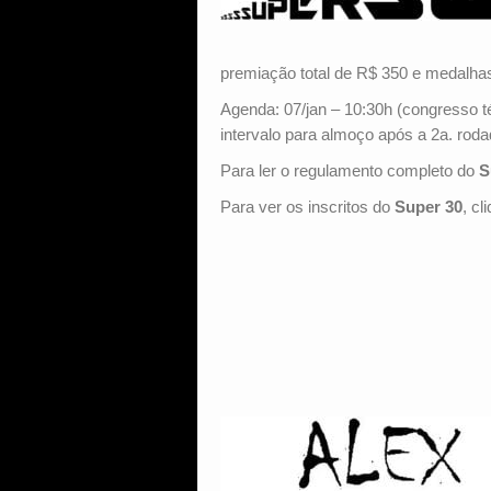
premiação total de R$ 350 e medalha
Agenda: 07/jan – 10:30h (congresso t
intervalo para almoço após a 2a. roda
Para ler o regulamento completo do
S
Para ver os inscritos do
Supe
r 30
, cl