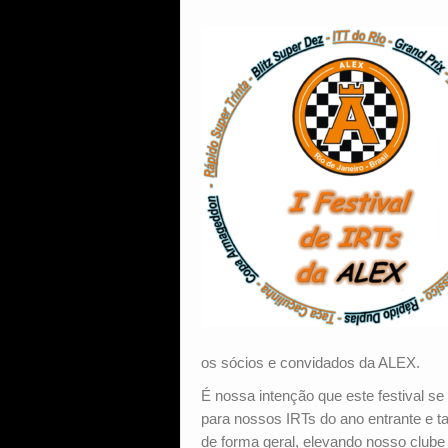
os sócios e convidados da ALEX.
É nossa intenção que este festival se
para nossos IRTs do ano entrante e
de forma geral, elevando nosso clube 