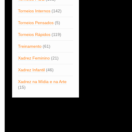
Torneios Internos
(142)
Torneios Pensados
(5)
Torneios Rápidos
(119)
Treinamento
(61)
Xadrez Feminino
(21)
Xadrez Infantil
(46)
Xadrez na Mídia e na Arte
(15)