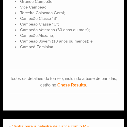
Grande Campeão;
Vice Campeão;
Terceiro Colocado Geral;
Campeão Classe “B”;
Campeão Classe “C”;
Campeão Veterano (60 anos ou mais);
Campeão Alexano;
Campeão Jovem (18 anos ou menos); e
Campeã Feminina.
Todos os detalhes do torneio, incluindo a base de partidas,
estão no
Chess Results
.
«
Venha para a palestra de Tática com o MF