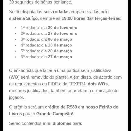
30 segundos de bônus por lance.
Serão disputadas
seis rodadas
emparceiradas pelo
sistema Suíço
, sempre às
19:00 horas
das
terças-feiras
:
1ª rodada: dia
20 de fevereiro
2ª rodada: dia
27 de fevereiro
3ª rodada: dia
06 de março
4ª rodada: dia
13 de março
5ª rodada: dia
20 de março
6ª rodada: dia
27 de março
O enxadrista que faltar a uma partida sem justificativa
(
WO
) será removido do plantel. Além disso, de acordo com
os regulamentos da FIDE e da FEXERJ,
dois WOs
,
mesmos justificados, também acarretam a eliminação do
jogador.
O prêmio será um
crédito de R$80 em nosso Feirão de
Livros
para o
Grande Campeão!
Serão conferidos
mini diplomas
para: