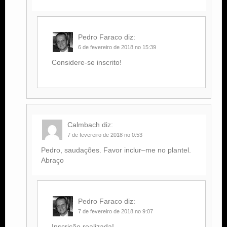
Pedro Faraco
diz:
6 de fevereiro de 2018 no 15:39
Considere-se inscrito!
Calmbach
diz:
7 de fevereiro de 2018 no 0:53
Pedro, saudações. Favor inclur–me no plantel.
Abraço
Pedro Faraco
diz:
7 de fevereiro de 2018 no 9:07
Inscrição realizada!