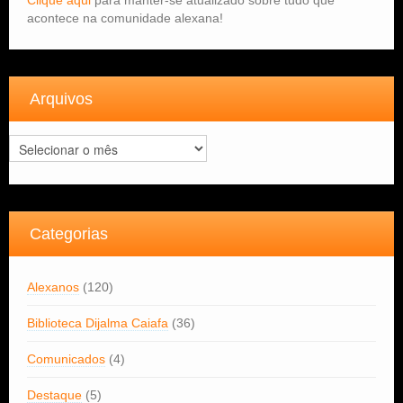
Clique aqui
para manter-se atualizado sobre tudo que
acontece na comunidade alexana!
Arquivos
Arquivos
Categorias
Alexanos
(120)
Biblioteca Dijalma Caiafa
(36)
Comunicados
(4)
Destaque
(5)