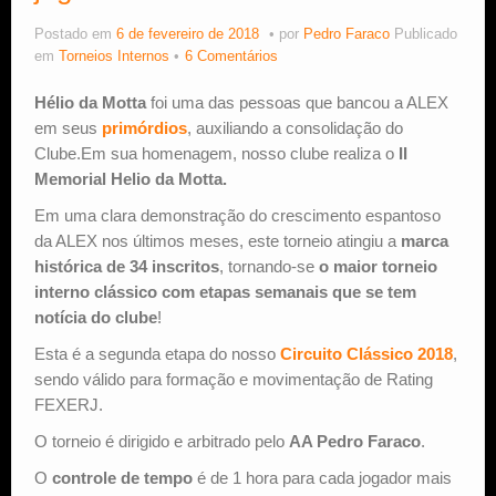
Postado em
6 de fevereiro de 2018
por
Pedro Faraco
Publicado
Estude Xadrez
em
Torneios Internos
6 Comentários
Hélio da Motta
foi uma das pessoas que bancou a ALEX
em seus
primórdios
, auxiliando a consolidação do
Clube.Em sua homenagem, nosso clube realiza o
II
Memorial Helio da Motta.
Em uma clara demonstração do crescimento espantoso
da ALEX nos últimos meses, este torneio atingiu a
marca
histórica de 34 inscritos
, tornando-se
o maior torneio
interno clássico com etapas semanais que se tem
notícia do clube
!
Esta é a segunda etapa do nosso
Circuito Clássico 2018
,
sendo válido para formação e movimentação de Rating
FEXERJ.
O torneio é dirigido e arbitrado pelo
AA Pedro Faraco
.
O
controle de tempo
é de 1 hora para cada jogador mais