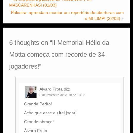
MASCARENHAS! (01/03)
Palestra: aprenda a montar um repertório de aberturas com
o MI LIMP! (22/03)
»
6 thoughts on “
II Memorial Hélio da
Motta começa com recorde de 34
jogadores!
”
Álvaro Frota
diz:
6 de fevereiro de 2018 no 13:03
Grande Pedro!
Acho que esse eu irei jogar!
Grande abraço!
Álvaro Frota