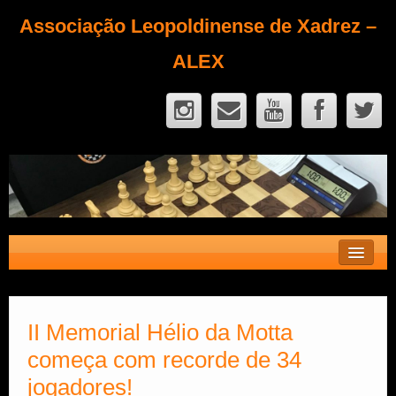
Associação Leopoldinense de Xadrez –
ALEX
Contato
Fique Sócio
II Memorial Hélio da Motta
começa com recorde de 34
Quem Somos?
jogadores!
Calendário