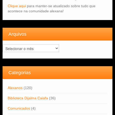
Clique aqui
para manter-se atualizado sobre tudo que
acontece na comunidade alexana!
Arquivos
Arquivos
Categorias
Alexanos
(120)
Biblioteca Dijalma Caiafa
(36)
Comunicados
(4)