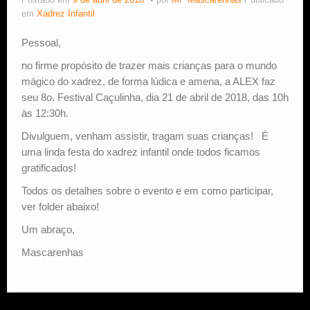
Postado em
9 de abril de 2018
por
MF Mascarenhas
Publicado
em
Xadrez Infantil
Estude Xadrez
Pessoal,
no firme propósito de trazer mais crianças para o mundo
mágico do xadrez, de forma lúdica e amena, a ALEX faz
seu 8o. Festival Caçulinha, dia 21 de abril de 2018, das 10h
às 12:30h.
Divulguem, venham assistir, tragam suas crianças! É
uma linda festa do xadrez infantil onde todos ficamos
gratificados!
Todos os detalhes sobre o evento e em como participar,
ver folder abaixo!
Um abraço,
Mascarenhas