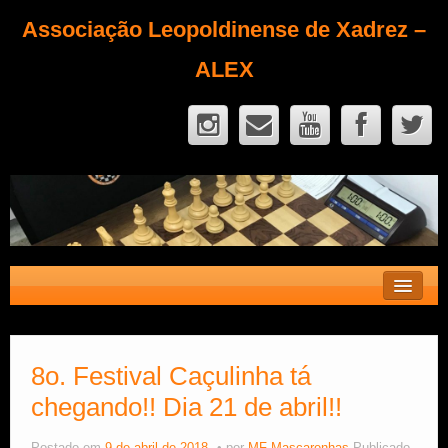
Associação Leopoldinense de Xadrez –
ALEX
Contato
Fique Sócio
8o. Festival Caçulinha tá
chegando!! Dia 21 de abril!!
Quem Somos?
Calendário