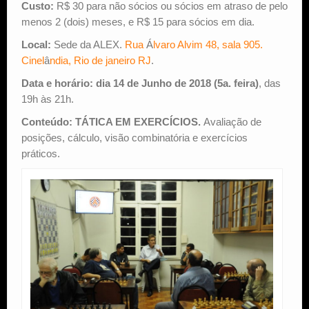
Custo:
R$ 30 para não sócios ou sócios em atraso de pelo
menos 2 (dois) meses, e R$ 15 para sócios em dia.
Local:
Sede da ALEX.
Rua
Á
lvaro Alvim 48, sala 905.
Cinel
â
ndia, Rio de janeiro RJ
.
Data e horário:
dia 14 de Junho de 2018 (5a. feira)
, das
19h às 21h.
Conteúdo:
TÁTICA EM EXERCÍCIOS.
Avaliação de
posições, cálculo, visão combinatória e exercícios
práticos.