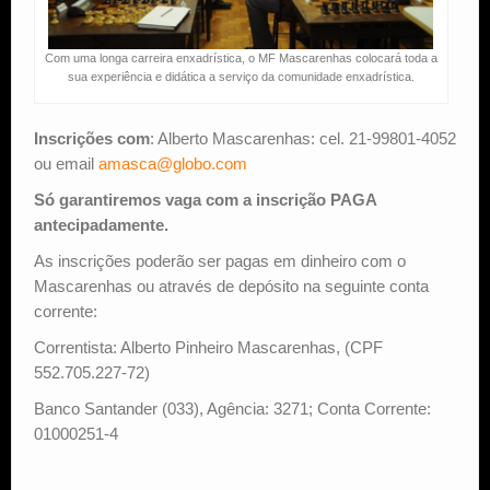
Com uma longa carreira enxadrística, o MF Mascarenhas colocará toda a
sua experiência e didática a serviço da comunidade enxadrística.
Inscrições com
: Alberto Mascarenhas: cel. 21-99801-4052
ou email
amasca@globo.com
Só garantiremos vaga com a inscrição PAGA
antecipadamente.
As inscrições poderão ser pagas em dinheiro com o
Mascarenhas ou através de depósito na seguinte conta
corrente:
Correntista: Alberto Pinheiro Mascarenhas, (CPF
552.705.227-72)
Banco Santander (033), Agência: 3271; Conta Corrente:
01000251-4