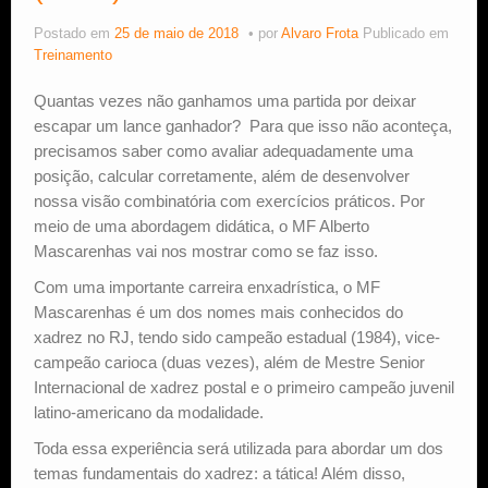
Postado em
25 de maio de 2018
por
Alvaro Frota
Publicado em
Estude Xadrez
Treinamento
Quantas vezes não ganhamos uma partida por deixar
escapar um lance ganhador? Para que isso não aconteça,
precisamos saber como avaliar adequadamente uma
posição, calcular corretamente, além de desenvolver
nossa visão combinatória com exercícios práticos. Por
meio de uma abordagem didática, o MF Alberto
Mascarenhas vai nos mostrar como se faz isso.
Com uma importante carreira enxadrística, o MF
Mascarenhas é um dos nomes mais conhecidos do
xadrez no RJ, tendo sido campeão estadual (1984), vice-
campeão carioca (duas vezes), além de Mestre Senior
Internacional de xadrez postal e o primeiro campeão juvenil
latino-americano da modalidade.
Toda essa experiência será utilizada para abordar um dos
temas fundamentais do xadrez: a tática! Além disso,