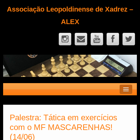
Associação Leopoldinense de Xadrez –
ALEX
Contato
Fique Sócio
Palestra: Tática em exercícios
com o MF MASCARENHAS!
Quem Somos?
(14/06)
Calendário