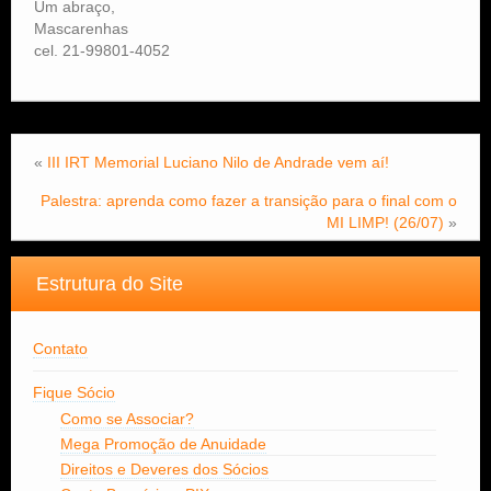
Um abraço,
Mascarenhas
cel. 21-99801-4052
«
III IRT Memorial Luciano Nilo de Andrade vem aí!
Palestra: aprenda como fazer a transição para o final com o
MI LIMP! (26/07)
»
Estrutura do Site
Contato
Fique Sócio
Como se Associar?
Mega Promoção de Anuidade
Direitos e Deveres dos Sócios