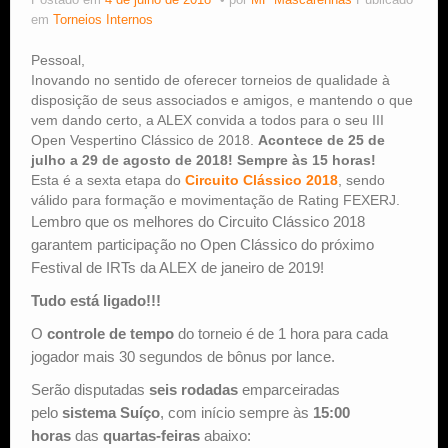
Postado em
4 de julho de 2018
por
MF Mascarenhas
Publicado
em
Torneios Internos
Estude Xadrez
Pessoal,
Inovando no sentido de oferecer torneios de qualidade à
disposição de seus associados e amigos, e mantendo o que
vem dando certo, a ALEX convida a todos para o seu III
Open Vespertino Clássico de 2018.
Acontece de 25 de
julho a 29 de agosto de 2018! Sempre às 15 horas!
Esta é a sexta etapa do
Circuito Clássico 2018
, sendo
válido para formação e movimentação de Rating FEXERJ.
Lembro que os melhores do Circuito Clássico 2018
garantem participação no Open Clássico do próximo
Festival de IRTs da ALEX de janeiro de 2019!
Tudo está ligado!!!
O
controle de tempo
do torneio é de 1 hora para cada
jogador mais 30 segundos de bônus por lance.
Serão disputadas
seis rodadas
emparceiradas
pelo
sistema Suíço
, com início sempre às
15:00
horas
das
quartas
-feiras
abaixo: