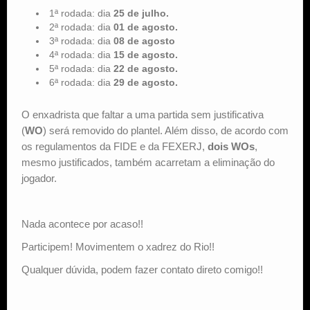
1ª rodada: dia
25 de julho
.
2ª rodada: dia
01
de agosto.
3ª rodada: dia
0
8
de agosto
4ª rodada: dia
15 de agosto.
5ª rodada: dia
22 de agosto
.
6ª rodada: dia
29 de agosto
.
O enxadrista que faltar a uma partida sem justificativa
(
WO
) será removido do plantel. Além disso, de acordo com
os regulamentos da FIDE e da FEXERJ,
dois WOs
,
mesmo justificados, também acarretam a eliminação do
jogador.
Nada acontece por acaso!!
Participem! Movimentem o xadrez do Rio!!
Qualquer dúvida, podem fazer contato direto comigo!!