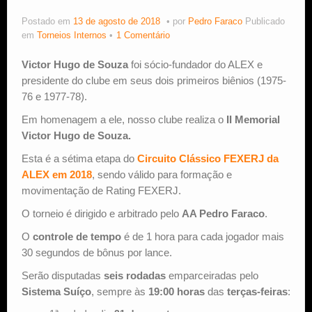
Postado em
13 de agosto de 2018
por
Pedro Faraco
Publicado
Estude Xadrez
em
Torneios Internos
1 Comentário
Victor Hugo de Souza
foi sócio-fundador do ALEX e
presidente do clube em seus dois primeiros biênios (1975-
76 e 1977-78).
Em homenagem a ele, nosso clube realiza o
II Memorial
Victor Hugo de Souza.
Esta é a sétima etapa do
Circuito Clássico FEXERJ da
ALEX em 2018
, sendo válido para formação e
movimentação de Rating FEXERJ.
O torneio é dirigido e arbitrado pelo
AA Pedro Faraco
.
O
controle de tempo
é de 1 hora para cada jogador mais
30 segundos de bônus por lance.
Serão disputadas
seis rodadas
emparceiradas pelo
Sistema Suíço
, sempre às
19:00 horas
das
terças-feiras
: