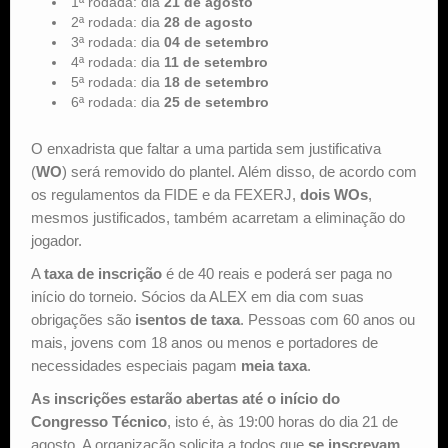
1ª rodada: dia
21 de agosto
2ª rodada: dia
28 de agosto
3ª rodada: dia
04 de setembro
4ª rodada: dia
11 de setembro
5ª rodada: dia
18 de setembro
6ª rodada: dia
25 de setembro
O enxadrista que faltar a uma partida sem justificativa
(
WO
) será removido do plantel. Além disso, de acordo com
os regulamentos da FIDE e da FEXERJ,
dois WOs
,
mesmos justificados, também acarretam a eliminação do
jogador.
A
taxa de inscrição
é de 40 reais e poderá ser paga no
início do torneio. Sócios da ALEX em dia com suas
obrigações são
isentos de taxa
. Pessoas com 60 anos ou
mais, jovens com 18 anos ou menos e portadores de
necessidades especiais pagam
meia taxa
.
As inscrições estarão abertas até o início do
Congresso Técnico
, isto é, às 19:00 horas do dia 21 de
agosto. A organização solicita a todos que
se inscrevam