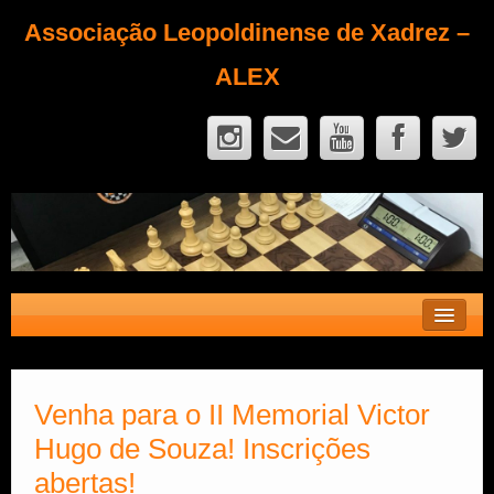
Associação Leopoldinense de Xadrez –
ALEX
Contato
Fique Sócio
Venha para o II Memorial Victor
Hugo de Souza! Inscrições
Quem Somos?
abertas!
Calendário