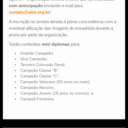
com antecipação
enviando e-mail para
contato@alex.org.br
!
A inscrição no torneio denota a plena concordância com a
eventual utilização das imagens do enxadrista durante a
prova por parte da organização.
Serão conferidos
mini diplomas
para:
Grande Campeão;
Vice Campeão;
Terceiro Colocado Geral;
Campeão Classe “B”;
Campeão Classe “C”;
Campeão Veterano (60 anos ou mais);
Campeão Alexano;
Campeão Jovem (18 anos ou menos); e
Campeã Feminina.