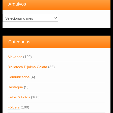
Arquivos
Arquivos
Categorias
Alexanos
(120)
Biblioteca Dijalma Caiafa
(36)
Comunicados
(4)
Destaque
(5)
Fatos & Fotos
(160)
Fôlders
(100)