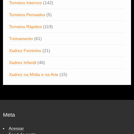
Torneios Internos
(142)
Torneios Pensados
(5)
Torneios Rápidos
(119)
Treinamento
(61)
Xadrez Feminino
(21)
Xadrez Infantil
(46)
Xadrez na Mídia e na Arte
(15)
Meta
Acessar