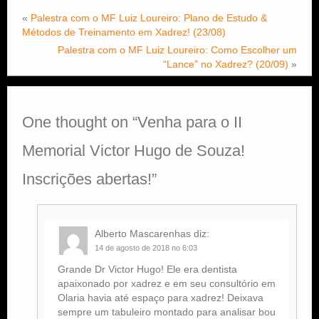
«
Palestra com o MF Luiz Loureiro: Plano de Estudo &
Métodos de Treinamento em Xadrez! (23/08)
Palestra com o MF Luiz Loureiro: Como Escolher um
“Lance” no Xadrez? (20/09)
»
One thought on “
Venha para o II
Memorial Victor Hugo de Souza!
Inscrições abertas!
”
Alberto Mascarenhas
diz:
14 de agosto de 2018 no 6:03
Grande Dr Victor Hugo! Ele era dentista
apaixonado por xadrez e em seu consultório em
Olaria havia até espaço para xadrez! Deixava
sempre um tabuleiro montado para analisar bou