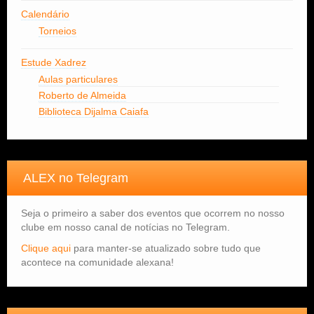
Calendário
Torneios
Estude Xadrez
Aulas particulares
Roberto de Almeida
Biblioteca Dijalma Caiafa
ALEX no Telegram
Seja o primeiro a saber dos eventos que ocorrem no nosso
clube em nosso canal de notícias no Telegram.
Clique aqui
para manter-se atualizado sobre tudo que
acontece na comunidade alexana!