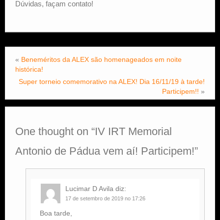
Dúvidas, façam contato!
«
Beneméritos da ALEX são homenageados em noite
histórica!
Super torneio comemorativo na ALEX! Dia 16/11/19 à tarde!
Participem!!
»
One thought on “
IV IRT Memorial
Antonio de Pádua vem aí! Participem!
”
Lucimar D Avila
diz:
17 de setembro de 2019 no 17:26
Boa tarde,