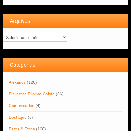
Arquivos
Arquivos
Categorias
Alexanos
(120)
Biblioteca Dijalma Caiafa
(36)
Comunicados
(4)
Destaque
(5)
Fatos & Fotos
(160)