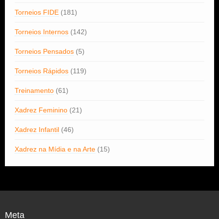
Torneios FIDE
(181)
Torneios Internos
(142)
Torneios Pensados
(5)
Torneios Rápidos
(119)
Treinamento
(61)
Xadrez Feminino
(21)
Xadrez Infantil
(46)
Xadrez na Mídia e na Arte
(15)
Meta