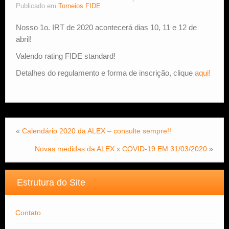
Publicado em
Torneios FIDE
Estude Xadrez
Nosso 1o. IRT de 2020 acontecerá dias 10, 11 e 12 de
abril!
Valendo rating FIDE standard!
Detalhes do regulamento e forma de inscrição, clique
aqui!
«
Calendário 2020 da ALEX – consulte sempre!!
Novas medidas da ALEX x COVID-19 EM 31/03/2020
»
Estrutura do Site
Contato