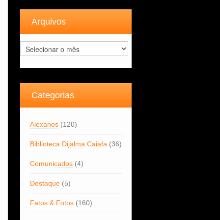
Arquivos
Arquivos
Categorias
Alexanos
(120)
Biblioteca Dijalma Caiafa
(36)
Comunicados
(4)
Destaque
(5)
Fatos & Fotos
(160)