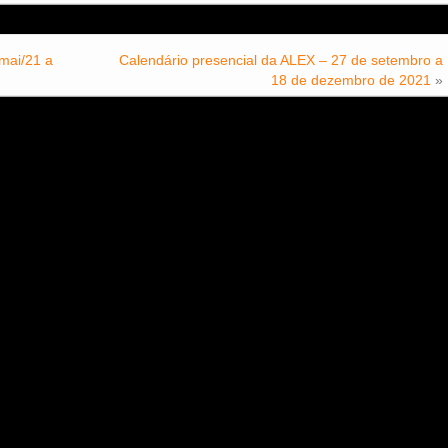
mai/21 a
Calendário presencial da ALEX – 27 de setembro a
18 de dezembro de 2021
»