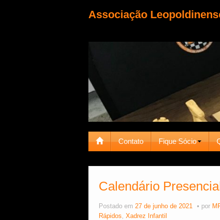
Associação Leopoldinens
Contato
Fique Sócio
Calendário Presencial
Postado em
27 de junho de 2021
por
MF
Rápidos
,
Xadrez Infantil