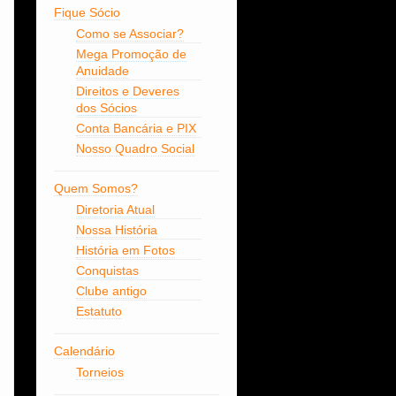
Fique Sócio
Como se Associar?
Mega Promoção de
Anuidade
Direitos e Deveres
dos Sócios
Conta Bancária e PIX
Nosso Quadro Social
Quem Somos?
Diretoria Atual
Nossa História
História em Fotos
Conquistas
Clube antigo
Estatuto
Calendário
Torneios