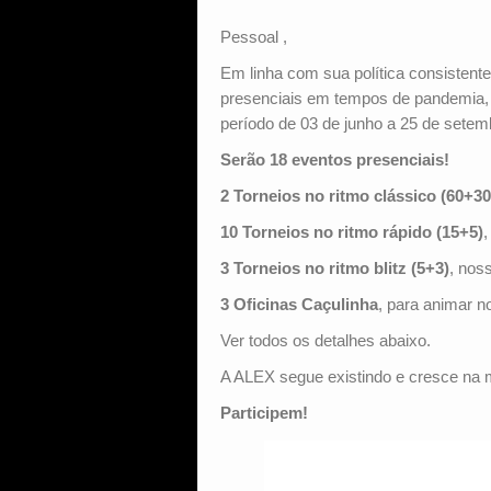
Pessoal ,
Em linha com sua política consistente
presenciais em tempos de pandemia, 
período de 03 de junho a 25 de setem
Serão 18 eventos presenciais!
2 Torneios no ritmo clássico (60+30
10 Torneios no ritmo rápido (15+5)
,
3 Torneios no ritmo blitz (5+3)
, nos
3 Oficinas Caçulinha
, para animar n
Ver todos os detalhes abaixo.
A ALEX segue existindo e cresce na m
Participem!