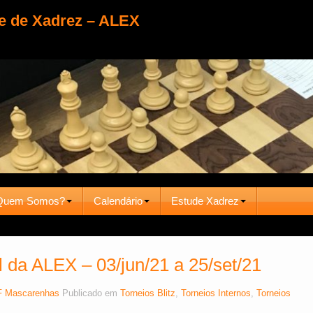
e de Xadrez – ALEX
Quem Somos?
Calendário
Estude Xadrez
 da ALEX – 03/jun/21 a 25/set/21
 Mascarenhas
Publicado em
Torneios Blitz
,
Torneios Internos
,
Torneios