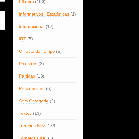
Fôlders
(100)
Informativos | Estatísticas
(1)
Internacional
(12)
IRT
(5)
O Teste do Tempo
(5)
Palestras
(3)
Partidas
(13)
Problemismo
(5)
Sem Categoria
(9)
Textos
(13)
Torneios Blitz
(139)
Torneios FIDE
(181)