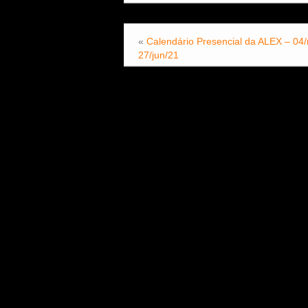
«
Calendário Presencial da ALEX – 04/
27/jun/21