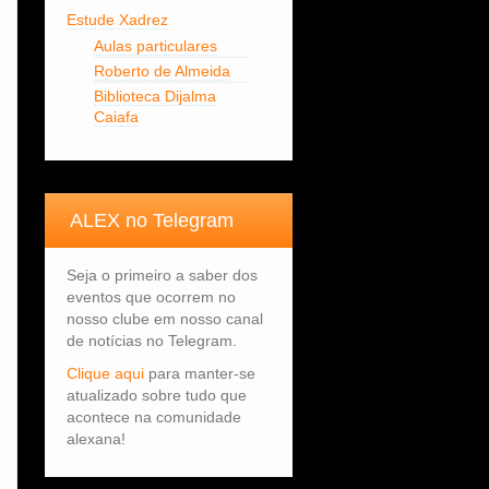
Estude Xadrez
Aulas particulares
Roberto de Almeida
Biblioteca Dijalma
Caiafa
ALEX no Telegram
Seja o primeiro a saber dos
eventos que ocorrem no
nosso clube em nosso canal
de notícias no Telegram.
Clique aqui
para manter-se
atualizado sobre tudo que
acontece na comunidade
alexana!