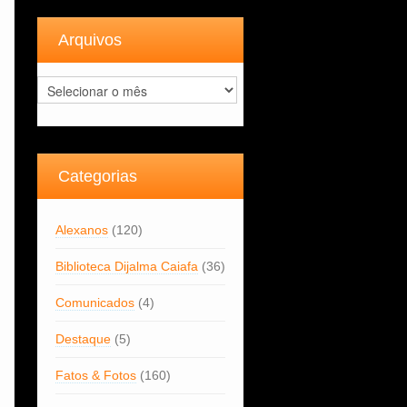
Arquivos
Arquivos
Categorias
Alexanos
(120)
Biblioteca Dijalma Caiafa
(36)
Comunicados
(4)
Destaque
(5)
Fatos & Fotos
(160)