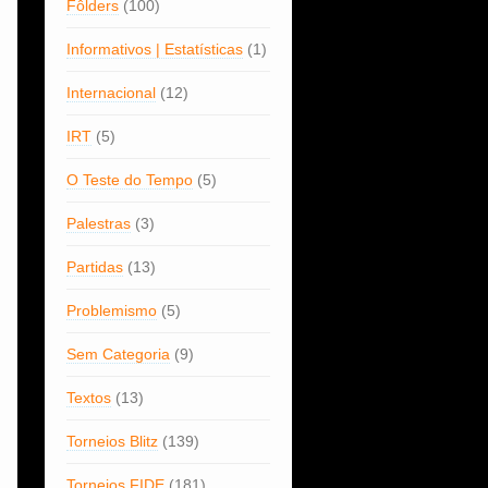
Fôlders
(100)
Informativos | Estatísticas
(1)
Internacional
(12)
IRT
(5)
O Teste do Tempo
(5)
Palestras
(3)
Partidas
(13)
Problemismo
(5)
Sem Categoria
(9)
Textos
(13)
Torneios Blitz
(139)
Torneios FIDE
(181)