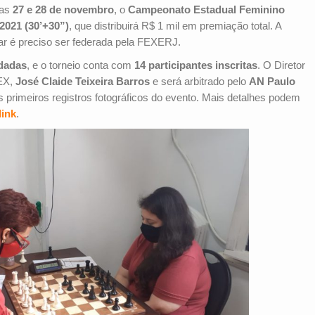
ias
27 e 28 de novembro
, o
Campeonato Estadual Feminino
 2021
(30’+30”)
, que distribuirá R$ 1 mil em premiação total. A
ipar é preciso ser federada pela FEXERJ.
dadas
, e o torneio conta com
14 participantes inscritas
. O Diretor
LEX,
José Claide Teixeira Barros
e será arbitrado pelo
AN Paulo
 primeiros registros fotográficos do evento. Mais detalhes podem
link
.