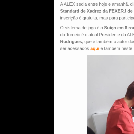
A ALEX sedia entre hoje e amanhã, d
Standard de Xadrez da FEXERJ de
inscrição é gratuita, mas para partic
O sistema de jogo é o
Suíço em 6 ro
do Torneio é o atual Presidente da A
Rodrigues
, que é também o autor dos
ser acessados
aqui
e também neste