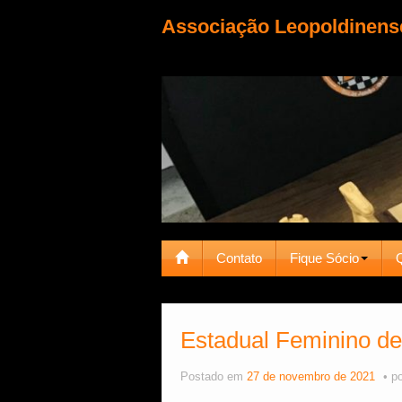
Associação Leopoldinens
Contato
Fique Sócio
Estadual Feminino d
Postado em
27 de novembro de 2021
p