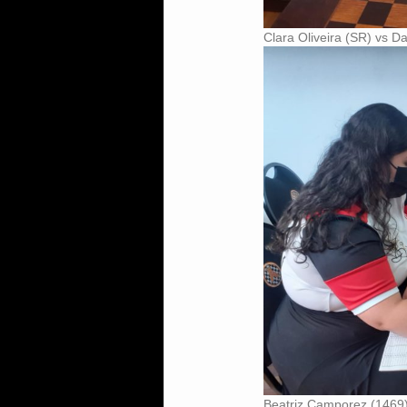
Clara Oliveira (SR) vs D
Beatriz Camporez (1469)