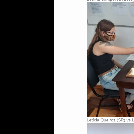
Letícia Queiroz (SR) vs L