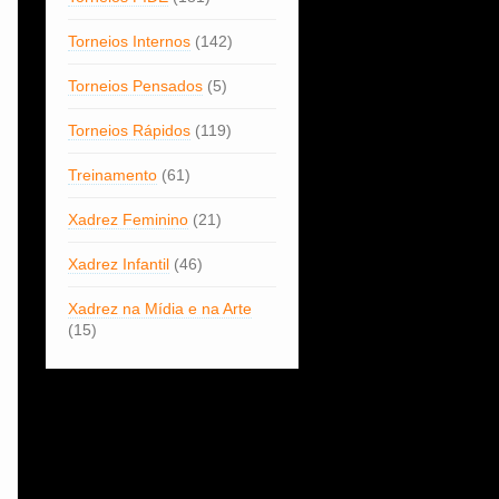
Torneios Internos
(142)
Torneios Pensados
(5)
Torneios Rápidos
(119)
Treinamento
(61)
Xadrez Feminino
(21)
Xadrez Infantil
(46)
Xadrez na Mídia e na Arte
(15)