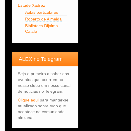
Estude Xadrez
Aulas particulares
Roberto de Almeida
Biblioteca Dijalma
Caiafa
ALEX no Telegram
Seja o primeiro a saber dos
eventos que ocorrem no
nosso clube em nosso canal
de notícias no Telegram.
Clique aqui
para manter-se
atualizado sobre tudo que
acontece na comunidade
alexana!