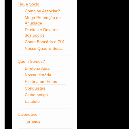
Fique Sócio
Como se Associar?
Mega Promoção de
Anuidade
Direitos e Deveres
dos Sócios
Conta Bancária e PIX
Nosso Quadro Social
Quem Somos?
Diretoria Atual
Nossa História
História em Fotos
Conquistas
Clube antigo
Estatuto
Calendário
Torneios