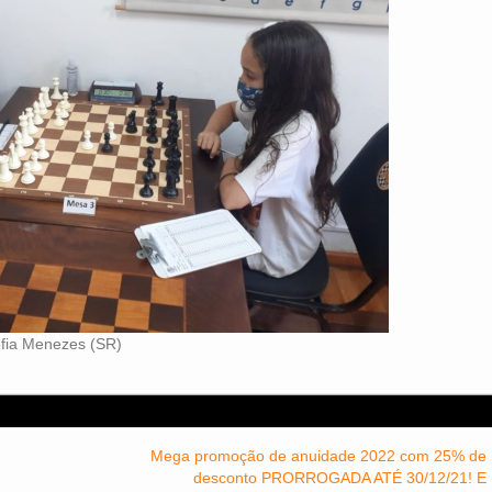
Sofia Menezes (SR)
Mega promoção de anuidade 2022 com 25% de
desconto PRORROGADA ATÉ 30/12/21! E