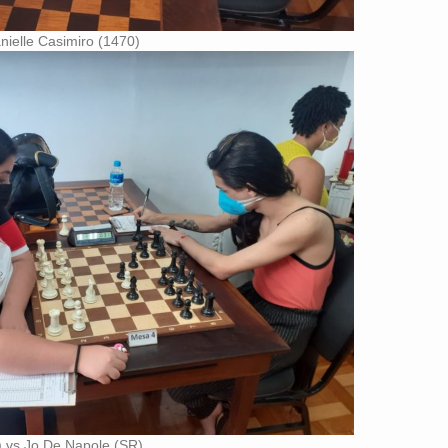
anielle Casimiro (1470)
 vs Jo De Napole (SR)