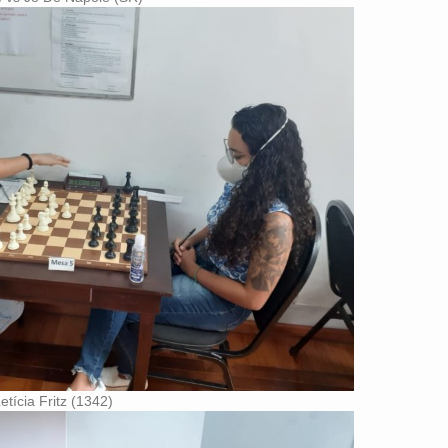
etícia Fritz (1342)