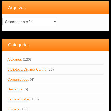
Arquivos
Arquivos
Categorias
Alexanos
(120)
Biblioteca Dijalma Caiafa
(36)
Comunicados
(4)
Destaque
(5)
Fatos & Fotos
(160)
Fôlders
(100)