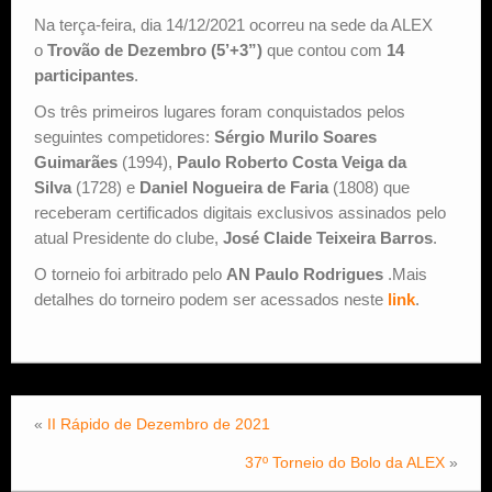
Na terça-feira, dia 14/12/2021 ocorreu na sede da ALEX
Estude Xadrez
o
Trovão de Dezembro (5’+3”)
que contou com
14
participantes
.
Os três primeiros lugares foram conquistados pelos
seguintes competidores:
Sérgio Murilo Soares
Guimarães
(1994),
Paulo Roberto Costa Veiga da
Silva
(1728) e
Daniel Nogueira de Faria
(1808) que
receberam certificados digitais exclusivos assinados pelo
atual Presidente do clube,
José Claide Teixeira Barros
.
O torneio foi arbitrado pelo
AN Paulo Rodrigues
.Mais
detalhes do torneiro podem ser acessados neste
link
.
«
II Rápido de Dezembro de 2021
37º Torneio do Bolo da ALEX
»