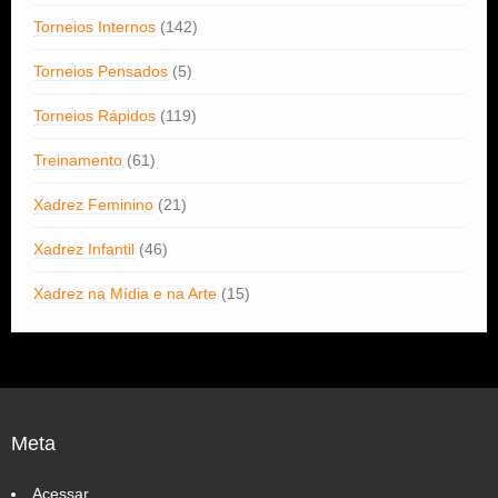
Torneios Internos
(142)
Torneios Pensados
(5)
Torneios Rápidos
(119)
Treinamento
(61)
Xadrez Feminino
(21)
Xadrez Infantil
(46)
Xadrez na Mídia e na Arte
(15)
Meta
Acessar