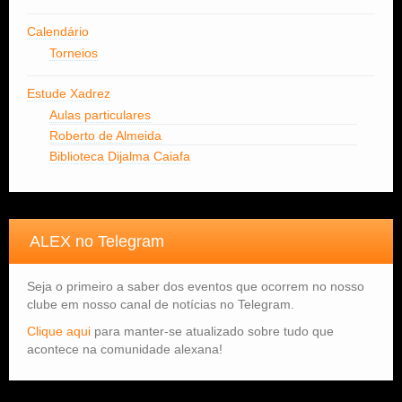
Calendário
Torneios
Estude Xadrez
Aulas particulares
Roberto de Almeida
Biblioteca Dijalma Caiafa
ALEX no Telegram
Seja o primeiro a saber dos eventos que ocorrem no nosso
clube em nosso canal de notícias no Telegram.
Clique aqui
para manter-se atualizado sobre tudo que
acontece na comunidade alexana!