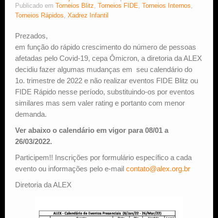
Publicado em
Torneios Blitz
,
Torneios FIDE
,
Torneios Internos
,
Torneios Rápidos
,
Xadrez Infantil
Estude Xadrez
Prezados,
em função do rápido crescimento do número de pessoas
afetadas pelo Covid-19, cepa Ômicron, a diretoria da ALEX
decidiu fazer algumas mudanças em seu calendário do
1o. trimestre de 2022 e não realizar eventos FIDE Blitz ou
FIDE Rápido nesse período, substituindo-os por eventos
similares mas sem valer rating e portanto com menor
demanda.
Ver abaixo o calendário em vigor para 08/01 a
26/03/2022.
Participem!! Inscrições por formulário específico a cada
evento ou informações pelo e-mail
contato@alex.org.br
Diretoria da ALEX