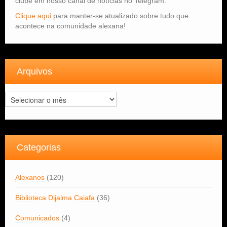
clube em nosso canal de notícias no Telegram.
Clique aqui
para manter-se atualizado sobre tudo que
acontece na comunidade alexana!
Arquivos
Arquivos
Categorias
Alexanos
(120)
Biblioteca Dijalma Caiafa
(36)
Comunicados
(4)