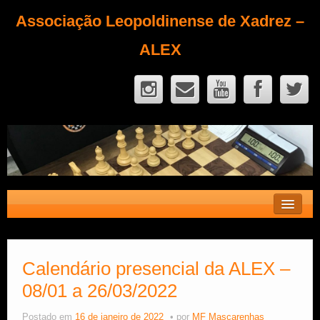
Associação Leopoldinense de Xadrez –
ALEX
Contato
Fique Sócio
Calendário presencial da ALEX –
08/01 a 26/03/2022
Quem Somos?
Calendário
Postado em
16 de janeiro de 2022
por
MF Mascarenhas