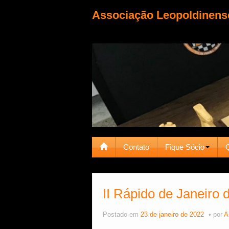
Associação Leopoldinens
Contato
Fique Sócio
II Rápido de Janeiro 
Postado em
23 de janeiro de 2022
por
A