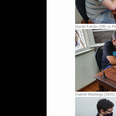
Daniel Falcão (SR) vs P
Gabriel Manteiga (1631)