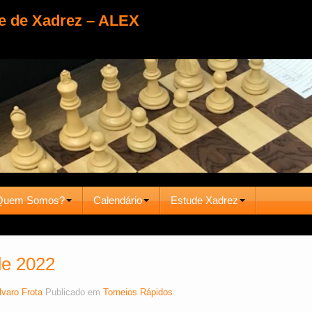
e de Xadrez – ALEX
Quem Somos?
Calendário
Estude Xadrez
de 2022
lvaro Frota
Publicado em
Torneios Rápidos