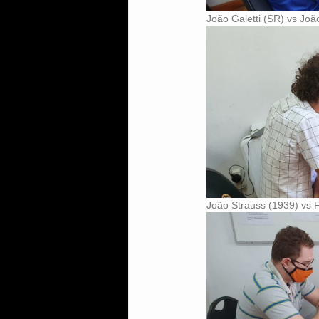
João Galetti (SR) vs Joã
João Strauss (1939) vs 