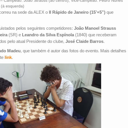
2 – Campeão: João Strauss (ao centro), Vice-campeão: Pedro Nunes
a (à esquerda)
ocorreu na sede da ALEX o
II Rápido de Janeiro (15’+5”)
que
uistados pelos seguintes competidores:
João Manoel Strauss
eira
(SR) e
Leandro da Silva Espínola
(1840) que receberam
ados pelo atual Presidente do clube,
José Claide Barros
.
ndo Madeu
, que também é autor das fotos do evento. Mais detalhes
ste
link
.