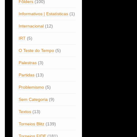
Fôlders
(100)
Informativos | Estatísticas
(1)
Internacional
(12)
IRT
(5)
O Teste do Tempo
(5)
Palestras
(3)
Partidas
(13)
Problemismo
(5)
Sem Categoria
(9)
Textos
(13)
Torneios Blitz
(139)
Torneios FIDE
(181)