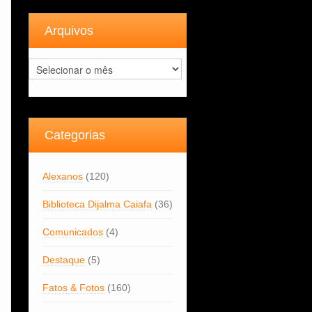
Arquivos
Arquivos
Categorias
Alexanos
(120)
Biblioteca Dijalma Caiafa
(36)
Comunicados
(4)
Destaque
(5)
Fatos & Fotos
(160)