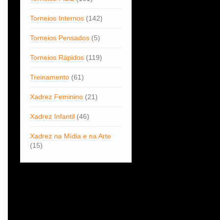
Torneios Internos
(142)
Torneios Pensados
(5)
Torneios Rápidos
(119)
Treinamento
(61)
Xadrez Feminino
(21)
Xadrez Infantil
(46)
Xadrez na Mídia e na Arte
(15)