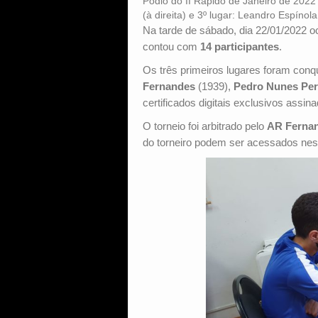
Pódio do II Rápido de Janeiro de 202
(à direita) e 3º lugar: Leandro Espínol
Na tarde de sábado, dia 22/01/2022 
contou com
14 participantes
.
Os três primeiros lugares foram conq
Fernandes
(1939),
Pedro Nunes Per
certificados digitais exclusivos assin
O torneio foi arbitrado pelo
AR Ferna
do torneiro podem ser acessados ne