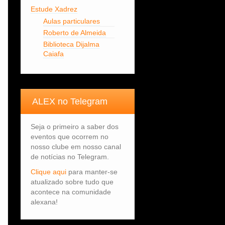
Estude Xadrez
Aulas particulares
Roberto de Almeida
Biblioteca Dijalma
Caiafa
ALEX no Telegram
Seja o primeiro a saber dos
eventos que ocorrem no
nosso clube em nosso canal
de notícias no Telegram.
Clique aqui
para manter-se
atualizado sobre tudo que
acontece na comunidade
alexana!