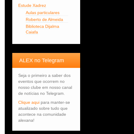
Estude Xadrez
Aulas particulares
Roberto de Almeida
Biblioteca Dijalma
Caiafa
ALEX no Telegram
Seja o primeiro a saber dos
eventos que ocorrem no
nosso clube em nosso canal
de notícias no Telegram.
Clique aqui
para manter-se
atualizado sobre tudo que
acontece na comunidade
alexana!