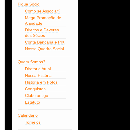
Fique Sócio
Como se Associar?
Mega Promoção de
Anuidade
Direitos e Deveres
dos Sócios
Conta Bancária e PIX
Nosso Quadro Social
Quem Somos?
Diretoria Atual
Nossa História
História em Fotos
Conquistas
Clube antigo
Estatuto
Calendário
Torneios