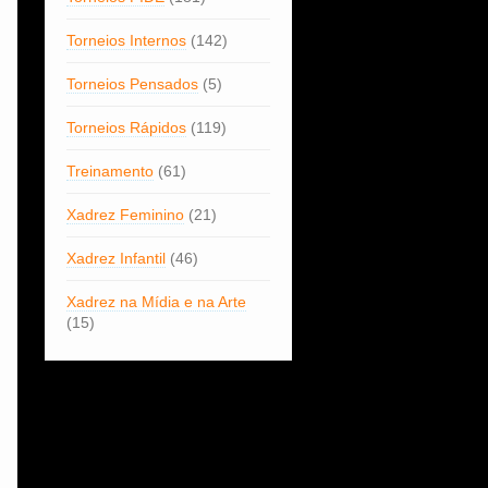
Torneios Internos
(142)
Torneios Pensados
(5)
Torneios Rápidos
(119)
Treinamento
(61)
Xadrez Feminino
(21)
Xadrez Infantil
(46)
Xadrez na Mídia e na Arte
(15)