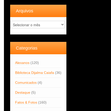
Arquivos
Arquivos
Categorias
Alexanos
(120)
Biblioteca Dijalma Caiafa
(36)
Comunicados
(4)
Destaque
(5)
Fatos & Fotos
(160)