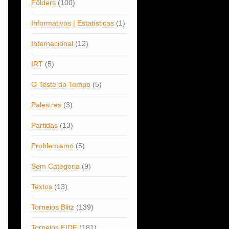
Fôlders
(100)
Informativos | Estatísticas
(1)
Internacional
(12)
IRT
(5)
O Teste do Tempo
(5)
Palestras
(3)
Partidas
(13)
Problemismo
(5)
Sem Categoria
(9)
Textos
(13)
Torneios Blitz
(139)
Torneios FIDE
(181)