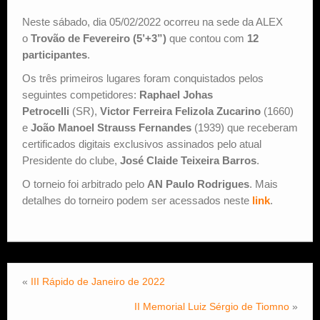
Neste sábado, dia 05/02/2022 ocorreu na sede da ALEX
Estude Xadrez
o
Trovão de Fevereiro (5’+3”)
que contou com
12
participantes
.
Os três primeiros lugares foram conquistados pelos
seguintes competidores:
Raphael Johas
Petrocelli
(SR),
Victor Ferreira Felizola Zucarino
(1660)
e
João Manoel Strauss Fernandes
(1939) que receberam
certificados digitais exclusivos assinados pelo atual
Presidente do clube,
José Claide Teixeira Barros
.
O torneio foi arbitrado pelo
AN Paulo Rodrigues
. Mais
detalhes do torneiro podem ser acessados neste
link
.
«
III Rápido de Janeiro de 2022
II Memorial Luiz Sérgio de Tiomno
»