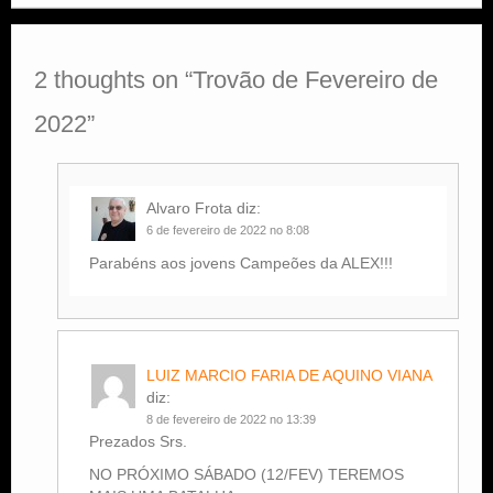
2 thoughts on “
Trovão de Fevereiro de
2022
”
Alvaro Frota
diz:
6 de fevereiro de 2022 no 8:08
Parabéns aos jovens Campeões da ALEX!!!
LUIZ MARCIO FARIA DE AQUINO VIANA
diz:
8 de fevereiro de 2022 no 13:39
Prezados Srs.
NO PRÓXIMO SÁBADO (12/FEV) TEREMOS