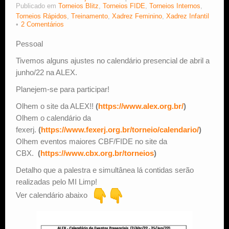
Publicado em
Torneios Blitz
,
Torneios FIDE
,
Torneios Internos
,
Torneios Rápidos
,
Treinamento
,
Xadrez Feminino
,
Xadrez Infantil
Estude Xadrez
2 Comentários
Pessoal
Tivemos alguns ajustes no calendário presencial de abril a
junho/22 na ALEX.
Planejem-se para participar!
Olhem o site da ALEX!!
(
https://www.alex.org.br/
)
Olhem o calendário da
fexerj.
(
https://www.fexerj.org.br/torneio/calendario/
)
Olhem eventos maiores CBF/FIDE no site da
CBX.
(
https://www.cbx.org.br/torneios
)
Detalho que a palestra e simultânea lá contidas serão
realizadas pelo MI Limp!
Ver calendário abaixo