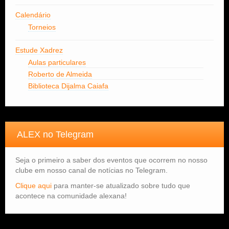
Calendário
Torneios
Estude Xadrez
Aulas particulares
Roberto de Almeida
Biblioteca Dijalma Caiafa
ALEX no Telegram
Seja o primeiro a saber dos eventos que ocorrem no nosso
clube em nosso canal de notícias no Telegram.
Clique aqui
para manter-se atualizado sobre tudo que
acontece na comunidade alexana!