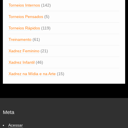
Torneios Internos
(142)
Torneios Pensados
(5)
Torneios Rápidos
(119)
Treinamento
(61)
Xadrez Feminino
(21)
Xadrez Infantil
(46)
Xadrez na Mídia e na Arte
(15)
Meta
Acessar