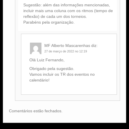
Sugestão: além das informações mencionadas,
incluir mais uma coluna com os ritmos (tempo de
reflexão) de cada um dos torneios.
Parabéns pela organização.
MF Alberto Mascarenhas
diz:
27 de março de 2022 no 12:19
Olá Luiz Fernando,
Obrigado pela sugestão.
Vamos incluir os TR dos eventos no
calendário!
Comentários estão fechados.