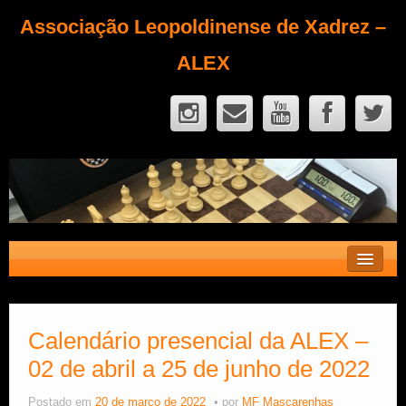
Associação Leopoldinense de Xadrez –
ALEX
Contato
Fique Sócio
Calendário presencial da ALEX –
02 de abril a 25 de junho de 2022
Quem Somos?
Calendário
Postado em
20 de março de 2022
por
MF Mascarenhas