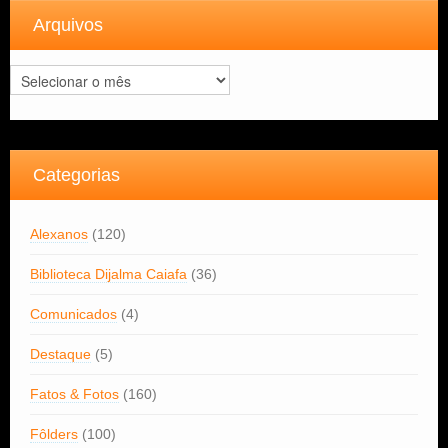
Arquivos
Arquivos
Categorias
Alexanos
(120)
Biblioteca Dijalma Caiafa
(36)
Comunicados
(4)
Destaque
(5)
Fatos & Fotos
(160)
Fôlders
(100)