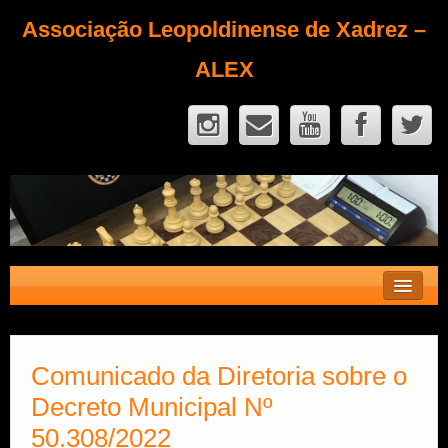
Associação Leopoldinense de Xadrez –
ALEX
Contato
Fique Sócio
Comunicado da Diretoria sobre o
Decreto Municipal Nº
Quem Somos?
50.308/2022
Calendário