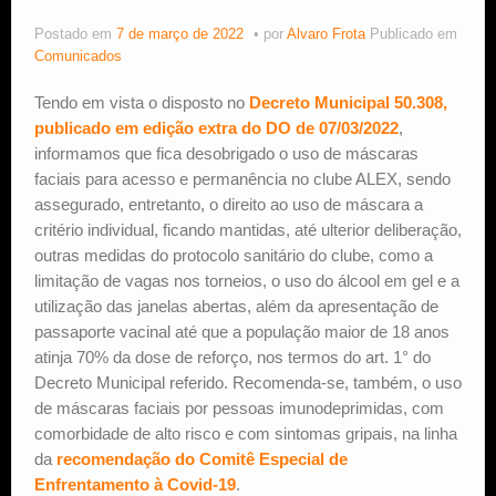
Postado em
7 de março de 2022
por
Alvaro Frota
Publicado em
Estude Xadrez
Comunicados
Tendo em vista o disposto no
Decreto Municipal 50.308,
publicado em edição extra do DO de 07/03/2022
,
informamos que fica desobrigado o uso de máscaras
faciais para acesso e permanência no clube ALEX, sendo
assegurado, entretanto, o direito ao uso de máscara a
critério individual, ficando mantidas, até ulterior deliberação,
outras medidas do protocolo sanitário do clube, como a
limitação de vagas nos torneios, o uso do álcool em gel e a
utilização das janelas abertas, além da apresentação de
passaporte vacinal até que a população maior de 18 anos
atinja 70% da dose de reforço, nos termos do art. 1° do
Decreto Municipal referido. Recomenda-se, também, o uso
de máscaras faciais por pessoas imunodeprimidas, com
comorbidade de alto risco e com sintomas gripais, na linha
da
recomendação do Comitê Especial de
Enfrentamento à Covid-19
.