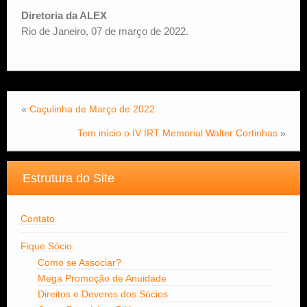
Diretoria da ALEX
Rio de Janeiro, 07 de março de 2022.
«
Caçulinha de Março de 2022
Tem início o IV IRT Memorial Walter Cortinhas
»
Estrutura do Site
Contato
Fique Sócio
Como se Associar?
Mega Promoção de Anuidade
Direitos e Deveres dos Sócios