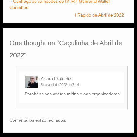
«
Conheça os campeões do IV IRT Memorial Walter
Cortinhas
I Rápido de Abril de 2022
»
One thought on “
Caçulinha de Abril de
2022
”
Alvaro Frota
diz:
5 de abril de 2022 no 7:14
Parabéns aos atletas mirins e aos organizadores!
Comentários estão fechados.