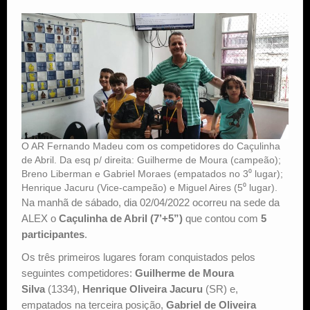
Estude Xadrez
O AR Fernando Madeu com os competidores do Caçulinha
de Abril. Da esq p/ direita: Guilherme de Moura (campeão);
Breno Liberman e Gabriel Moraes (empatados no 3⁰ lugar);
Henrique Jacuru (Vice-campeão) e Miguel Aires (5⁰ lugar).
Na manhã de sábado, dia 02/04/2022 ocorreu na sede da
ALEX o
Caçulinha de Abril (7’+5”)
que contou com
5
participantes
.
Os três primeiros lugares foram conquistados pelos
seguintes competidores:
Guilherme de Moura
Silva
(1334),
Henrique Oliveira Jacuru
(SR) e,
empatados na terceira posição,
Gabriel de Oliveira