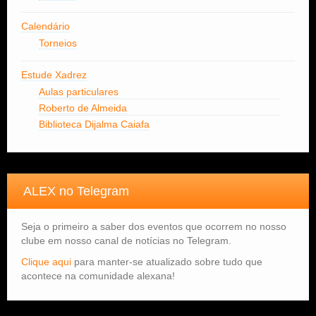
Calendário
Torneios
Estude Xadrez
Aulas particulares
Roberto de Almeida
Biblioteca Dijalma Caiafa
ALEX no Telegram
Seja o primeiro a saber dos eventos que ocorrem no nosso
clube em nosso canal de notícias no Telegram.
Clique aqui
para manter-se atualizado sobre tudo que
acontece na comunidade alexana!