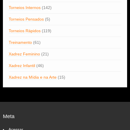
Torneios Internos
(142)
Torneios Pensados
(5)
Torneios Rápidos
(119)
Treinamento
(61)
Xadrez Feminino
(21)
Xadrez Infantil
(46)
Xadrez na Mídia e na Arte
(15)
Meta
Acessar