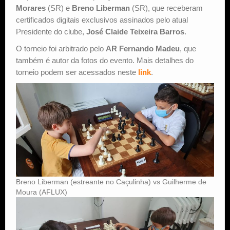
Morares
(SR) e
Breno Liberman
(SR), que receberam
certificados digitais exclusivos assinados pelo atual
Presidente do clube,
José Claide Teixeira Barros
.
O torneio foi arbitrado pelo
AR Fernando Madeu
, que
também é autor da fotos do evento. Mais detalhes do
torneio podem ser acessados neste
link
.
Breno Liberman (estreante no Caçulinha) vs Guilherme de
Moura (AFLUX)