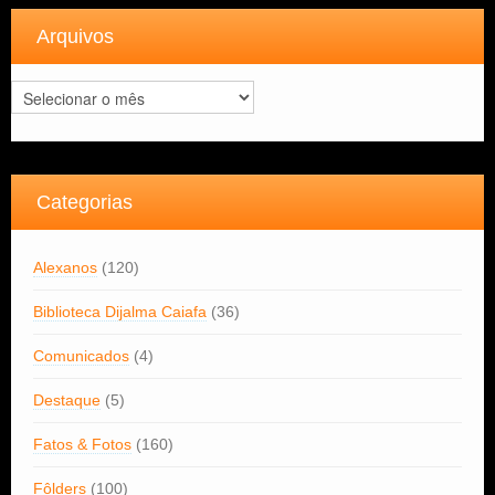
Arquivos
Arquivos
Categorias
Alexanos
(120)
Biblioteca Dijalma Caiafa
(36)
Comunicados
(4)
Destaque
(5)
Fatos & Fotos
(160)
Fôlders
(100)