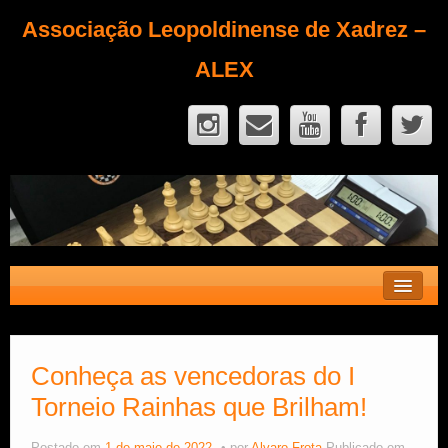
Associação Leopoldinense de Xadrez –
ALEX
Contato
Fique Sócio
Conheça as vencedoras do I
Torneio Rainhas que Brilham!
Quem Somos?
Calendário