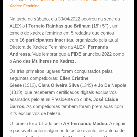
Postado em
1 de maio de 2022
por
Alvaro Frota
Publicado em
Xadrez Feminino
Estude Xadrez
Na tarde de sábado, dia 30/04/2022 ocorreu na sede da
ALEX o
I Torneio Rainhas que Brilham (15’+5”)
, um
torneio de xadrez feminino em 5 rodadas que contou
com
16 participantes
inscritas
, organizado pela atual
Diretora de Xadrez Feminino da ALEX,
Fernanda
Andressa
. Vale lembrar que
a
FIDE
anunciou
2022
como
o
Ano das Mulheres no Xadrez.
Os três primeiros lugares foram conquistados pelas
seguintes competidoras:
Ellen Cristine
Giese
(1912),
Clara Oliveira Silva
(1349) e
Jo De Napole
(1319), que receberam certificados digitais exclusivos
assinados pelo atual Presidente do clube,
José Claide
Barros
. As competidoras também foram premiadas com
Kits exclusivos de beleza.
O torneio foi arbitrado pelo
AR Fernando Madeu
. A seguir
é possível conferir algumas fotos do evento, de autoria de