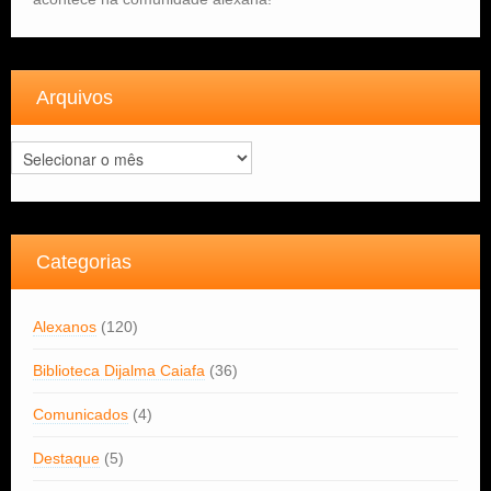
Arquivos
Arquivos
Categorias
Alexanos
(120)
Biblioteca Dijalma Caiafa
(36)
Comunicados
(4)
Destaque
(5)