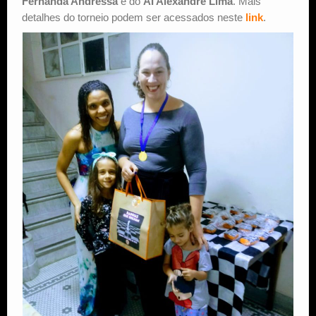
Fernanda Andressa
e do
AI Alexandre Lima
. Mais
detalhes do torneio podem ser acessados neste
link
.