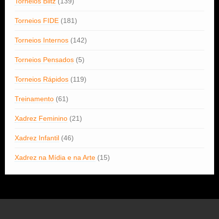
Torneios Blitz
(139)
Torneios FIDE
(181)
Torneios Internos
(142)
Torneios Pensados
(5)
Torneios Rápidos
(119)
Treinamento
(61)
Xadrez Feminino
(21)
Xadrez Infantil
(46)
Xadrez na Mídia e na Arte
(15)