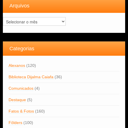
Arquivos
Arquivos
Categorias
Alexanos
(120)
Biblioteca Dijalma Caiafa
(36)
Comunicados
(4)
Destaque
(5)
Fatos & Fotos
(160)
Fôlders
(100)