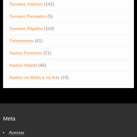
Torneios Internos
(142)
Torneios Pensados
(5)
Torneios Rápidos
(119)
Treinamento
(61)
Xadrez Feminino
(21)
Xadrez Infantil
(46)
Xadrez na Mídia e na Arte
(15)
Meta
Acessar