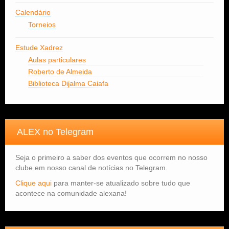
Calendário
Torneios
Estude Xadrez
Aulas particulares
Roberto de Almeida
Biblioteca Dijalma Caiafa
ALEX no Telegram
Seja o primeiro a saber dos eventos que ocorrem no nosso
clube em nosso canal de notícias no Telegram.
Clique aqui
para manter-se atualizado sobre tudo que
acontece na comunidade alexana!