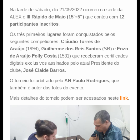
Na tarde de sábado, dia 21/05/2022 ocorreu na sede da
Estude Xadrez
ALEX o
III Rápido de Maio (15’+5”)
que contou com
12
participantes
inscritos
.
Os três primeiros lugares foram conquistados pelos
seguintes competidores:
Cláudio Torres de
Araújo
(1994),
Guilherme dos Reis Santos
(SR) e
Enzo
de Araújo Folly Costa
(1531) que receberam certificados
digitais exclusivos assinados pelo atual Presidente do
clube,
José Claide Barros
.
O torneio foi arbitrado pelo
AN Paulo Rodrigues
, que
também é autor das fotos do evento.
Mais detalhes do torneio podem ser acessados neste
link
.