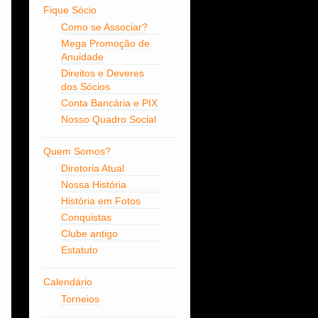
Fique Sócio
Como se Associar?
Mega Promoção de
Anuidade
Direitos e Deveres
dos Sócios
Conta Bancária e PIX
Nosso Quadro Social
Quem Somos?
Diretoria Atual
Nossa História
História em Fotos
Conquistas
Clube antigo
Estatuto
Calendário
Torneios