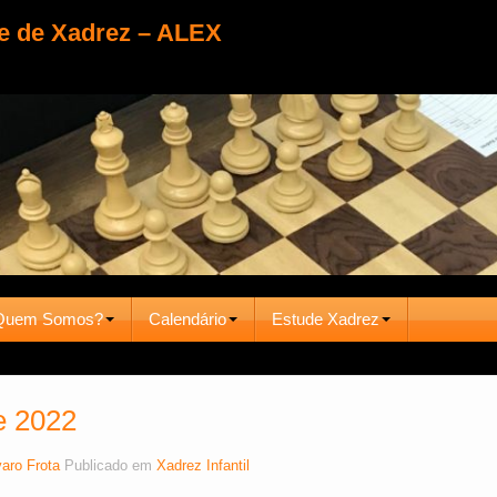
e de Xadrez – ALEX
Quem Somos?
Calendário
Estude Xadrez
e 2022
varo Frota
Publicado em
Xadrez Infantil