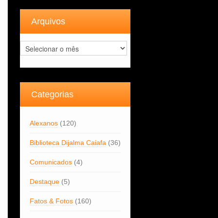
Arquivos
Arquivos
Categorias
Alexanos
(120)
Biblioteca Dijalma Caiafa
(36)
Comunicados
(4)
Destaque
(5)
Fatos & Fotos
(160)