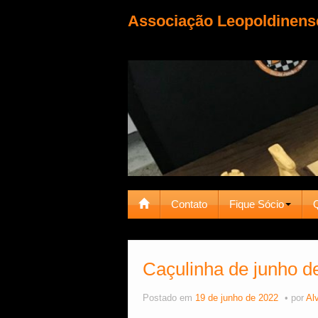
Associação Leopoldinens
Contato
Fique Sócio
Caçulinha de junho d
Postado em
19 de junho de 2022
por
Al