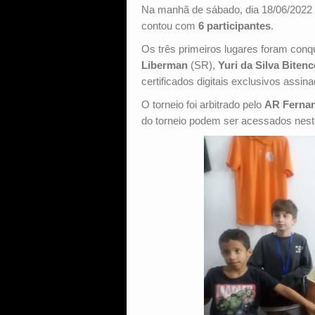
Na manhã de sábado, dia 18/06/2022
contou com
6 participantes
.
Os três primeiros lugares foram conq
Liberman
(SR),
Yuri da Silva Biten
certificados digitais exclusivos assin
O torneio foi arbitrado pelo
AR Ferna
do torneio podem ser acessados nes