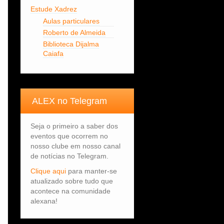
Estude Xadrez
Aulas particulares
Roberto de Almeida
Biblioteca Dijalma
Caiafa
ALEX no Telegram
Seja o primeiro a saber dos
eventos que ocorrem no
nosso clube em nosso canal
de notícias no Telegram.
Clique aqui
para manter-se
atualizado sobre tudo que
acontece na comunidade
alexana!