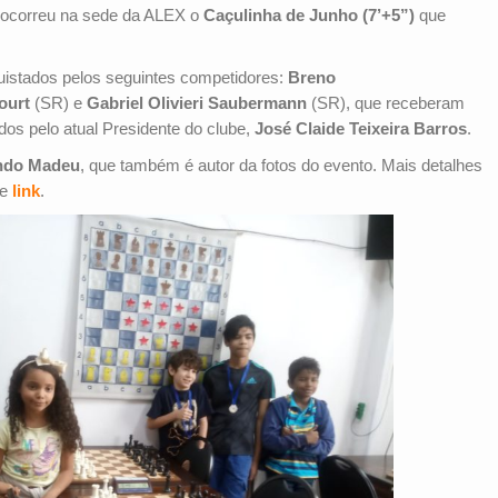
 ocorreu na sede da ALEX o
Caçulinha de Junho (7’+5”)
que
uistados pelos seguintes competidores:
Breno
court
(SR) e
Gabriel Olivieri Saubermann
(SR), que receberam
ados pelo atual Presidente do clube,
José Claide Teixeira Barros
.
ndo Madeu
, que também é autor da fotos do evento. Mais detalhes
te
link
.