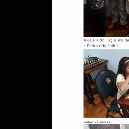
A galera do Caçulinha de 
e Pedro (trio à dir.)
Luiza vs Lucas