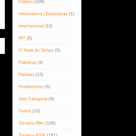
Fôlders
(100)
Informativos | Estatísticas
(1)
Internacional
(12)
IRT
(5)
O Teste do Tempo
(5)
Palestras
(3)
Partidas
(13)
Problemismo
(5)
Sem Categoria
(9)
Textos
(13)
Torneios Blitz
(139)
Torneios FIDE
(181)