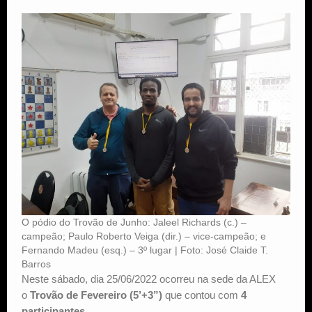
Estude Xadrez
O pódio do Trovão de Junho: Jaleel Richards (c.) –
campeão; Paulo Roberto Veiga (dir.) – vice-campeão; e
Fernando Madeu (esq.) – 3º lugar | Foto: José Claide T.
Barros
Neste sábado, dia 25/06/2022 ocorreu na sede da ALEX
o
Trovão de Fevereiro (5’+3”)
que contou com
4
participantes
.