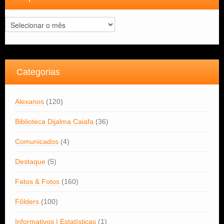
Arquivos
Categorias
Alexanos
(120)
Biblioteca Dijalma Caiafa
(36)
Comunicados
(4)
Destaque
(5)
Fatos & Fotos
(160)
Fôlders
(100)
Informativos | Estatísticas
(1)