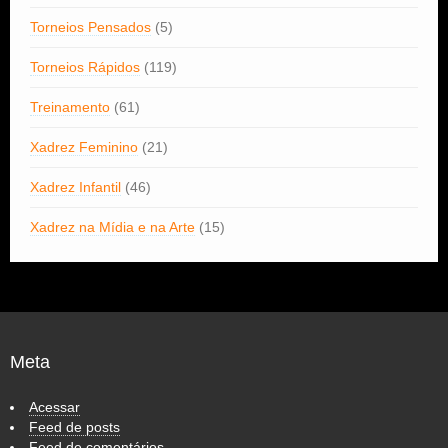
Torneios Pensados
(5)
Torneios Rápidos
(119)
Treinamento
(61)
Xadrez Feminino
(21)
Xadrez Infantil
(46)
Xadrez na Mídia e na Arte
(15)
Meta
Acessar
Feed de posts
Feed de comentários