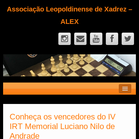
Associação Leopoldinense de Xadrez –
ALEX
Contato
Fique Sócio
Conheça os vencedores do IV
IRT Memorial Luciano Nilo de
Quem Somos?
Andrade
Calendário