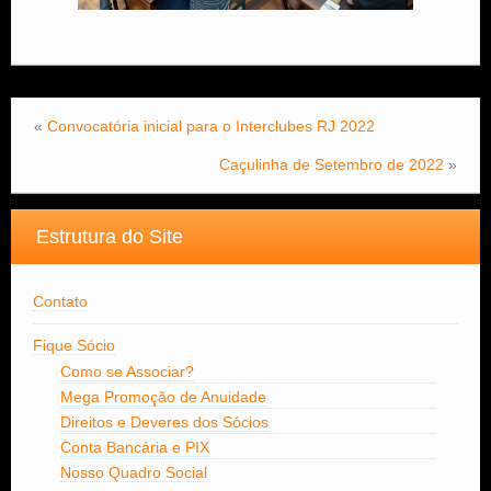
«
Convocatória inicial para o Interclubes RJ 2022
Caçulinha de Setembro de 2022
»
Estrutura do Site
Contato
Fique Sócio
Como se Associar?
Mega Promoção de Anuidade
Direitos e Deveres dos Sócios
Conta Bancária e PIX
Nosso Quadro Social