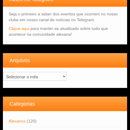
Seja o primeiro a saber dos eventos que ocorrem no nosso
clube em nosso canal de notícias no Telegram.
Clique aqui
para manter-se atualizado sobre tudo que
acontece na comunidade alexana!
Arquivos
Arquivos
Categorias
Alexanos
(120)