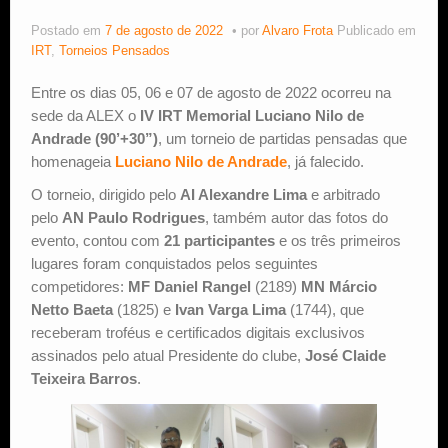
Postado em
7 de agosto de 2022
por
Alvaro Frota
Publicado em
Estude Xadrez
IRT
,
Torneios Pensados
Entre os dias 05, 06 e 07 de agosto de 2022 ocorreu na
sede da ALEX o
IV IRT Memorial Luciano Nilo de
Andrade (90’+30”)
, um torneio de partidas pensadas que
homenageia
Luciano Nilo de Andrade
, já falecido.
O torneio, dirigido pelo
AI Alexandre Lima
e arbitrado
pelo
AN Paulo Rodrigues
, também autor das fotos do
evento, contou com
21 participantes
e os três primeiros
lugares foram conquistados pelos seguintes
competidores:
MF Daniel Rangel
(2189)
MN Márcio
Netto Baeta
(1825) e
Ivan Varga Lima
(1744), que
receberam troféus e certificados digitais exclusivos
assinados pelo atual Presidente do clube,
José Claide
Teixeira Barros
.