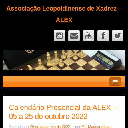
Associação Leopoldinense de Xadrez –
ALEX
Contato
Fique Sócio
Calendário Presencial da ALEX –
05 a 25 de outubro 2022
Quem Somos?
Calendário
Postado em
29 de setembro de 2022
por
MF Mascarenhas