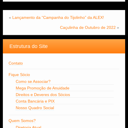
«
Lançamento da “Campanha do Tijolinho” da ALEX!
Caçulinha de Outubro de 2022
»
Estrutura do Site
Contato
Fique Sócio
Como se Associar?
Mega Promoção de Anuidade
Direitos e Deveres dos Sócios
Conta Bancária e PIX
Nosso Quadro Social
Quem Somos?
Diretoria Atual