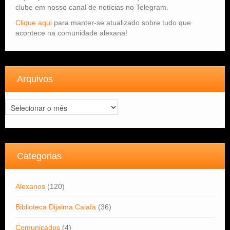
clube em nosso canal de notícias no Telegram.
Clique aqui
para manter-se atualizado sobre tudo que
acontece na comunidade alexana!
Arquivos
Arquivos
Categorias
Alexanos
(120)
Biblioteca Dijalma Caiafa
(36)
Comunicados
(4)