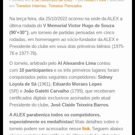
Postado em
2 de novembro de 2022
por
Alvaro Frota
Publicado
em
Torneios Internos
,
Torneios Pensados
Estude Xadrez
Na terça-feira, dia 25/10/2022 ocorreu na sede da ALEX a
última rodada do
V Memorial Victor Hugo de Souza
(90’+30”)
, um torneio de partidas pensadas em cinco
rodadas, em homenagem ao sócio-fundador da ALEX e
Presidente do clube em seus dois primeiros biênios (1975-
76 e 1977-78).
O torneio, arbitrado pelo
AI Alexandre Lima
contou
com
10 participantes
e os três primeiros lugares foram
conquistados pelos seguintes competidores:
Sidney
Loyola de Sá
(1961),
Eduardo Moraes Lopes
(SR) e
João Galetti Carvalho
(1799), que receberam
certificados digitais exclusivos assinados pelo atual
Presidente do clube,
José Claide Teixeira Barros
.
A ALEX parabeniza todos os competidores,
especialmente os medalhistas!
Mais detalhes sobre o
torneio podem ser acessados nesse
link
. Seguem abaixo