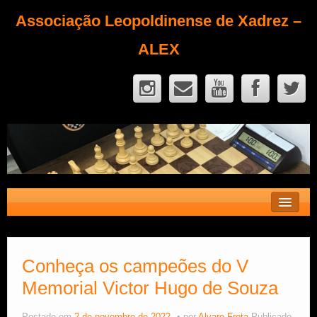
Associação Leopoldinense de Xadrez –
ALEX
Contato
Fique Sócio
Conheça os campeões do V
Memorial Victor Hugo de Souza
Quem Somos?
Calendário