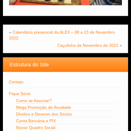
«
Calendário presencial da ALEX – 08 a 23 de Novembro
2022
Caçulinha de Novembro de 2022
»
Estrutura do Site
Contato
Fique Sócio
Como se Associar?
Mega Promoção de Anuidade
Direitos e Deveres dos Sócios
Conta Bancária e PIX
Nosso Quadro Social