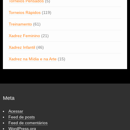
Torneios Pensados
(5)
Torneios Rápidos
(119)
Treinamento
(61)
Xadrez Feminino
(21)
Xadrez Infantil
(46)
Xadrez na Mídia e na Arte
(15)
Meta
Acessar
Feed de posts
Feed de comentários
WordPress.org