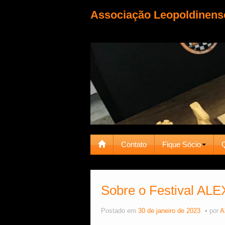
Associação Leopoldinens
Contato
Fique Sócio
Sobre o Festival ALE
Postado em
30 de janeiro de 2023
por
A