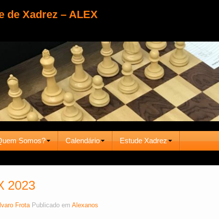
e de Xadrez – ALEX
Quem Somos?
Calendário
Estude Xadrez
X 2023
lvaro Frota
Publicado em
Alexanos