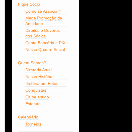
Fique Sócio
Como se Associar?
Mega Promoção de
Anuidade
Direitos e Deveres
dos Sócios
Conta Bancária e PIX
Nosso Quadro Social
Quem Somos?
Diretoria Atual
Nossa História
História em Fotos
Conquistas
Clube antigo
Estatuto
Calendário
Torneios