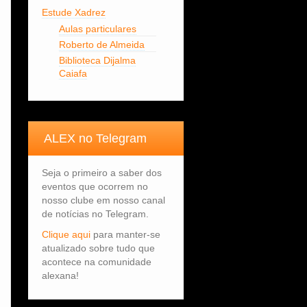
Estude Xadrez
Aulas particulares
Roberto de Almeida
Biblioteca Dijalma
Caiafa
ALEX no Telegram
Seja o primeiro a saber dos
eventos que ocorrem no
nosso clube em nosso canal
de notícias no Telegram.
Clique aqui
para manter-se
atualizado sobre tudo que
acontece na comunidade
alexana!