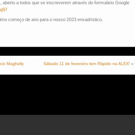
, aberto a todos que se inscreverem através do formulário Google
Hq97
imo começo de ano para o nosso 2023 enxadrístico.
cio Maghelly
Sábado 11 de fevereiro tem Rápido na ALEX!
»