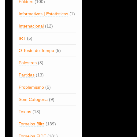
Fôlders
(100)
Informativos | Estatísticas
(1)
Internacional
(12)
IRT
(5)
O Teste do Tempo
(5)
Palestras
(3)
Partidas
(13)
Problemismo
(5)
Sem Categoria
(9)
Textos
(13)
Torneios Blitz
(139)
Torneios FIDE
(181)