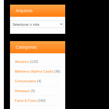
Arquivos
Arquivos
Categorias
Alexanos
(120)
Biblioteca Dijalma Caiafa
(36)
Comunicados
(4)
Destaque
(5)
Fatos & Fotos
(160)