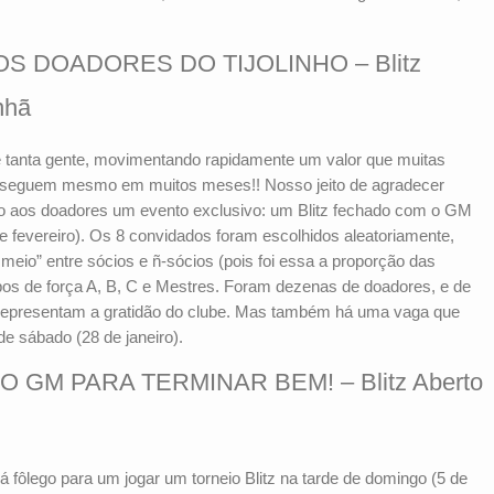
S DOADORES DO TIJOLINHO – Blitz
nhã
e tanta gente, movimentando rapidamente um valor que muitas
seguem mesmo em muitos meses!! Nosso jeito de agradecer
ndo aos doadores um evento exclusivo: um Blitz fechado com o GM
e fevereiro). Os 8 convidados foram escolhidos aleatoriamente,
meio” entre sócios e ñ-sócios (pois foi essa a proporção das
upos de força A, B, C e Mestres. Foram dezenas de doadores, e de
representam a gratidão do clube. Mas também há uma vaga que
 de sábado (28 de janeiro).
O GM PARA TERMINAR BEM! – Blitz Aberto
á fôlego para um jogar um torneio Blitz na tarde de domingo (5 de