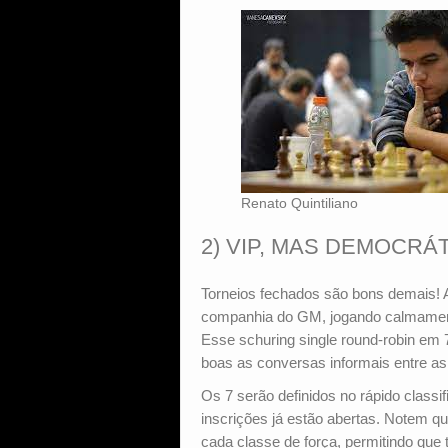
Renato Quintiliano
2) VIP, MAS DEMOCRÁTIC
Torneios fechados são bons demais! Aq
companhia do GM, jogando calmamente
Esse schuring single round-robin em 7
boas as conversas informais entre as
Os 7 serão definidos no rápido classif
inscrições já estão abertas. Notem 
cada classe de força, permitindo que