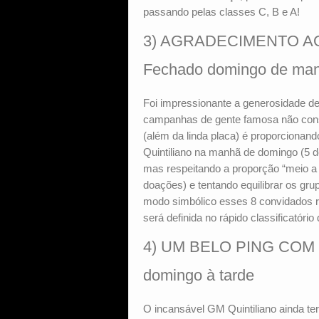
passando pelas classes C, B e A!
3) AGRADECIMENTO AO
Fechado domingo de ma
Foi impressionante a generosidade d
campanhas de gente famosa não con
(além da linda placa) é proporciona
Quintiliano na manhã de domingo (5 d
mas respeitando a proporção “meio a 
doações) e tentando equilibrar os gr
modo simbólico esses 8 convidados 
será definida no rápido classificatório
4) UM BELO PING COM 
domingo à tarde
O incansável GM Quintiliano ainda ter