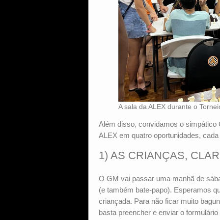
A sala da ALEX durante o Torne
Além disso, convidamos o simpático G
ALEX em quatro oportunidades, cada 
1) AS CRIANÇAS, CLARO
O GM vai passar uma manhã de sábado
(e também bate-papo). Esperamos que
criançada. Para não ficar muito bagun
basta preencher e enviar o formulári