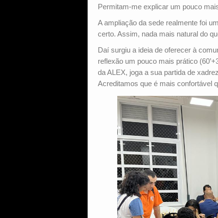
Permitam-me explicar um pouco mais 
A ampliação da sede realmente foi um
certo. Assim, nada mais natural do qu
Daí surgiu a ideia de oferecer à com
reflexão um pouco mais prático (60’+3
da ALEX, joga a sua partida de xadre
Acreditamos que é mais confortável 