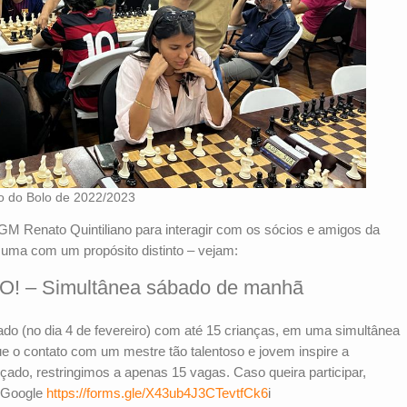
io do Bolo de 2022/2023
M Renato Quintiliano para interagir com os sócios e amigos da
uma com um propósito distinto – vejam:
! – Simultânea sábado de manhã
 (no dia 4 de fevereiro) com até 15 crianças, em uma simultânea
 o contato com um mestre tão talentoso e jovem inspire a
çado, restringimos a apenas 15 vagas. Caso queira participar,
o Google
https://forms.gle/X43ub4J3CTevtfCk6
i