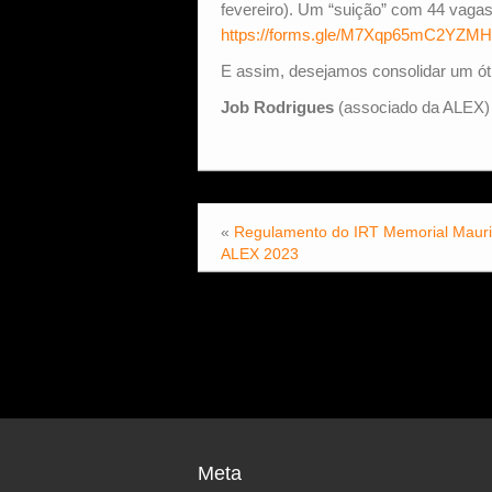
fevereiro). Um “suição” com 44 vagas
https://forms.gle/M7Xqp65mC2YZM
E assim, desejamos consolidar um ót
Job Rodrigues
(associado da ALEX)
«
Regulamento do IRT Memorial Mauri
ALEX 2023
Meta