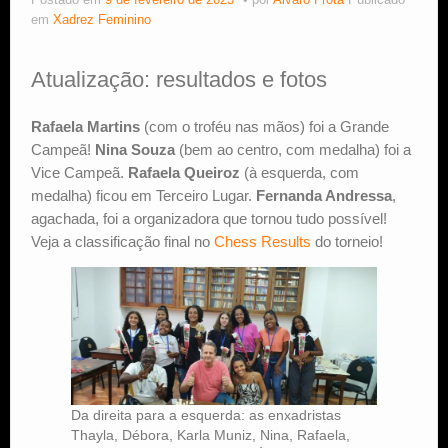
Postado em
9 de fevereiro de 2023
por
Alvaro Frota
Publicado
em
Xadrez Feminino
Estude Xadrez
Atualização: resultados e fotos
Rafaela Martins
(com o troféu nas mãos) foi a Grande
Campeã!
Nina Souza
(bem ao centro, com medalha) foi a
Vice Campeã.
Rafaela Queiroz
(à esquerda, com
medalha) ficou em Terceiro Lugar.
Fernanda Andressa
,
agachada, foi a organizadora que tornou tudo possível!
Veja a classificação final no
Chess Results
do torneio!
Da direita para a esquerda: as enxadristas
Thayla, Débora, Karla Muniz, Nina, Rafaela,