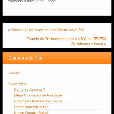
enviando o formulário Google.
«
Sábado 11 de fevereiro tem Rápido na ALEX!
Torneio de Treinamento para o A B C da FEXERJ
(Resultados e fotos)
»
Estrutura do Site
Contato
Fique Sócio
Como se Associar?
Mega Promoção de Anuidade
Direitos e Deveres dos Sócios
Conta Bancária e PIX
Nosso Quadro Social