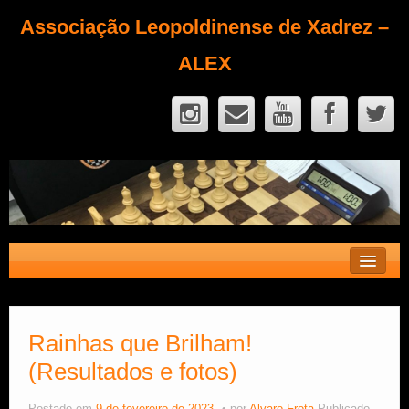
Associação Leopoldinense de Xadrez –
ALEX
Contato
Fique Sócio
Rainhas que Brilham!
(Resultados e fotos)
Quem Somos?
Calendário