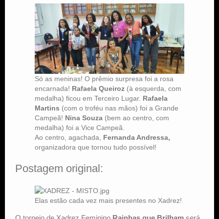
Só as meninas! O prêmio surpresa foi a rosa
encarnada!
Rafaela Queiroz
(à esquerda, com
medalha) ficou em Terceiro Lugar.
Rafaela
Martins
(com o troféu nas mãos) foi a Grande
Campeã!
Nina Souza
(bem ao centro, com
medalha) foi a Vice Campeã.
Ao centro, agachada,
Fernanda Andressa,
organizadora que tornou tudo possível!
Postagem original:
Elas estão cada vez mais presentes no Xadrez!
O torneio de Xadrez Feminino
Rainhas que Brilham
será