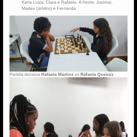
Karla Luiza, Clara e Rafaela. À frente: Josimar,
Madeu (árbitro) e Fernanda
Partida decisiva
Rafaela Martins
vs
Rafaela Queiroz