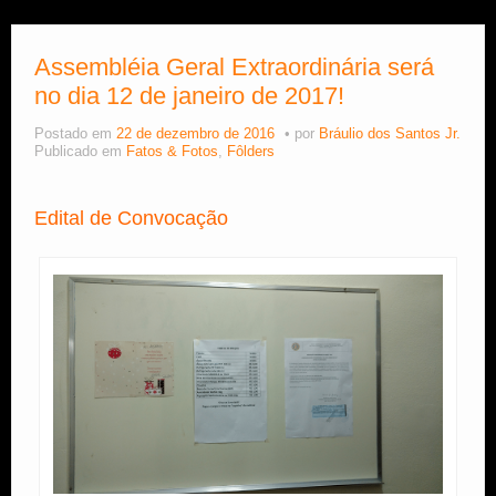
Estude Xadrez
Assembléia Geral Extraordinária será
no dia 12 de janeiro de 2017!
Postado em
22 de dezembro de 2016
por
Bráulio dos Santos Jr.
Publicado em
Fatos & Fotos
,
Fôlders
Edital de Convocação