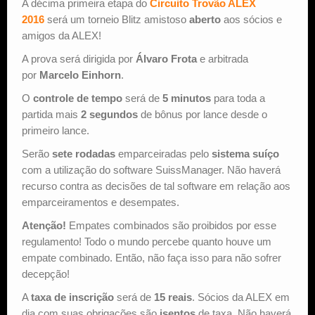
A décima primeira etapa do
Circuito Trovão ALEX
2016
será um torneio Blitz amistoso
aberto
aos sócios e
amigos da ALEX!
A prova será dirigida por
Álvaro Frota
e arbitrada
por
Marcelo Einhorn
.
O
controle de tempo
será de
5 minutos
para toda a
partida mais
2 segundos
de bônus por lance desde o
primeiro lance.
Serão
sete rodadas
emparceiradas pelo
sistema suíço
com a utilização do software SuissManager. Não haverá
recurso contra as decisões de tal software em relação aos
emparceiramentos e desempates.
Atenção!
Empates combinados são proibidos por esse
regulamento! Todo o mundo percebe quanto houve um
empate combinado. Então, não faça isso para não sofrer
decepção!
A
taxa de inscrição
será de
15 reais
. Sócios da ALEX em
dia com suas obrigações são
isentos
de taxa. Não haverá