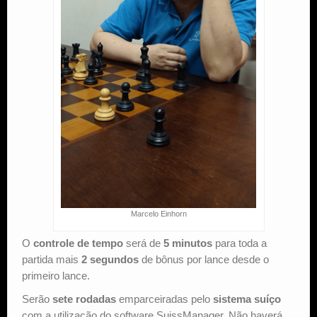
Marcelo Einhorn
O
controle de tempo
será de
5 minutos
para toda a
partida mais
2 segundos
de bônus por lance desde o
primeiro lance.
Serão
sete rodadas
emparceiradas pelo
sistema suíço
com a utilização do software SuissManager. Não haverá