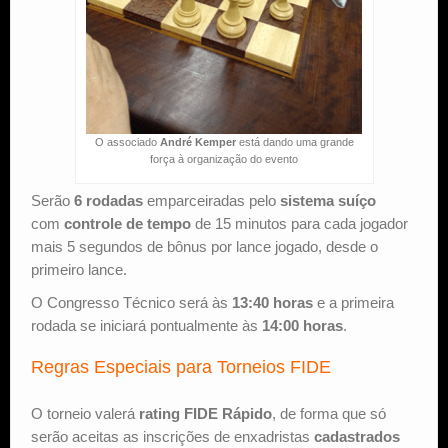
O associado
André Kemper
está dando uma grande
força à organização do evento
Serão
6 rodadas
emparceiradas pelo
sistema suíço
com
controle de tempo
de 15 minutos para cada jogador
mais 5 segundos de bônus por lance jogado, desde o
primeiro lance.
O Congresso Técnico será às
13:40 horas
e a primeira
rodada se iniciará pontualmente às
14:00 horas
.
Regras Especiais para Torneios FIDE
O torneio valerá
rating FIDE Rápido
, de forma que só
serão aceitas as inscrições de enxadristas
cadastrados