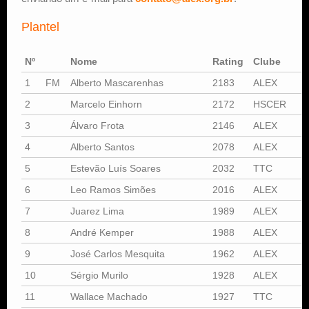
Plantel
Nº
Nome
Rating
Clube
I
1
FM
Alberto Mascarenhas
2183
ALEX
2
Marcelo Einhorn
2172
HSCER
3
Álvaro Frota
2146
ALEX
4
Alberto Santos
2078
ALEX
5
Estevão Luís Soares
2032
TTC
6
Leo Ramos Simões
2016
ALEX
7
Juarez Lima
1989
ALEX
S
8
André Kemper
1988
ALEX
9
José Carlos Mesquita
1962
ALEX
10
Sérgio Murilo
1928
ALEX
11
Wallace Machado
1927
TTC
S