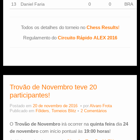
13
Daniel Faria
0
0
BRA
Todos os detalhes do torneio no
Chess Results
!
Regulamento do
Circuito Rápido ALEX 2016
Trovão de Novembro teve 20
participantes!
Postado em
20 de novembro de 2016
por
Alvaro Frota
Publicado em
Fôlders
,
Torneios Blitz
2 Comentários
O
Trovão de Novembro
irá ocorrer na
quinta feira
dia
24
de novembro
com início pontual às
19:00 horas
!