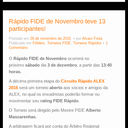
Rápido FIDE de Novembro teve 13
participantes!
Postado em
29 de novembro de 2016
por
Alvaro Frota
Publicado em
Fôlders
,
Torneios FIDE
,
Torneios Rápidos
1
Comentário
O
Rápido FIDE de Novembro
ocorrerá no
próximo
sábado
dia
3 de dezembro
, a partir das
13:40
horas.
A décima primeira etapa do
Circuito Rápido ALEX
2016
será um torneio
aberto
aos sócios e amigos da
ALEX, no qual os enxadristas poderão formar ou
movimentar seu
rating FIDE Rápido
.
O Torneio será dirigido pelo Mestre FIDE
Alberto
Mascarenhas.
A arbitragem ficará por conta do Árbitro Regional