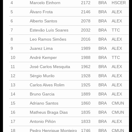
4
Marcelo Einhorn
2172
BRA
HSCER
5
Álvaro Frota
2146
BRA
ALEX
6
Alberto Santos
2078
BRA
ALEX
7
Estevão Luís Soares
2032
BRA
TTC
8
Leo Ramos Simões
2016
BRA
ALEX
9
Juarez Lima
1989
BRA
ALEX
S
10
André Kemper
1988
BRA
TTC
11
José Carlos Mesquita
1962
BRA
ALEX
12
Sérgio Murilo
1928
BRA
ALEX
13
Carlos Alves Rolim
1925
BRA
ALEX
S
14
Bruno Garcia
1889
BRA
ALEX
15
Adriano Santos
1860
BRA
CMUN
U
16
Matheus Braga Dias
1835
BRA
CMUN
U
17
Antonio Piñón
1833
BRA
ALEX
18
Pedro Henrique Monteiro
1746
BRA
CMUN
U