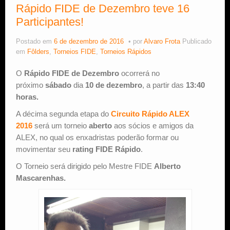
Rápido FIDE de Dezembro teve 16
Participantes!
Postado em
6 de dezembro de 2016
por
Alvaro Frota
Publicado
em
Fôlders
,
Torneios FIDE
,
Torneios Rápidos
O
Rápido FIDE de Dezembro
ocorrerá no
próximo
sábado
dia
10 de dezembro
, a partir das
13:40
horas.
A décima segunda etapa do
Circuito Rápido ALEX
2016
será um torneio
aberto
aos sócios e amigos da
ALEX, no qual os enxadristas poderão formar ou
movimentar seu
rating FIDE Rápido
.
O Torneio será dirigido pelo Mestre FIDE
Alberto
Mascarenhas.