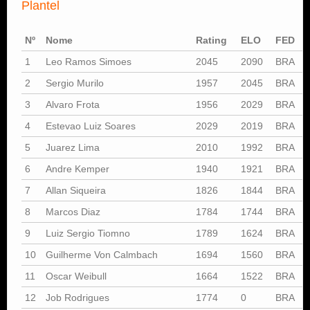
Plantel
Nº
Nome
Rating
ELO
FED
1
Leo Ramos Simoes
2045
2090
BRA
2
Sergio Murilo
1957
2045
BRA
3
Alvaro Frota
1956
2029
BRA
4
Estevao Luiz Soares
2029
2019
BRA
5
Juarez Lima
2010
1992
BRA
6
Andre Kemper
1940
1921
BRA
7
Allan Siqueira
1826
1844
BRA
8
Marcos Diaz
1784
1744
BRA
9
Luiz Sergio Tiomno
1789
1624
BRA
10
Guilherme Von Calmbach
1694
1560
BRA
11
Oscar Weibull
1664
1522
BRA
12
Job Rodrigues
1774
0
BRA