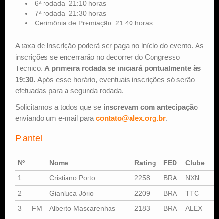
6ª rodada: 21:10 horas
7ª rodada: 21:30 horas
Cerimônia de Premiação: 21:40 horas
A taxa de inscrição poderá ser paga no início do evento. As
inscrições se encerrarão no decorrer do Congresso
Técnico.
A primeira rodada se iniciará pontualmente às
19:30.
Após esse horário, eventuais inscrições só serão
efetuadas para a segunda rodada.
Solicitamos a todos que se
inscrevam com antecipação
enviando um e-mail para
contato@alex.org.br
.
Plantel
Nº
Nome
Rating
FED
Clube
I
1
Cristiano Porto
2258
BRA
NXN
2
Gianluca Jório
2209
BRA
TTC
U
3
FM
Alberto Mascarenhas
2183
BRA
ALEX