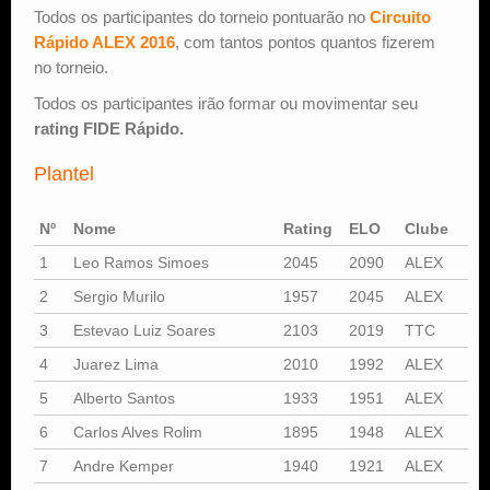
Todos os participantes do torneio pontuarão no
Circuito
Rápido ALEX 2016
, com tantos pontos quantos fizerem
no torneio.
Todos os participantes irão formar ou movimentar seu
rating FIDE Rápido.
Plantel
Nº
Nome
Rating
ELO
Clube
1
Leo Ramos Simoes
2045
2090
ALEX
2
Sergio Murilo
1957
2045
ALEX
3
Estevao Luiz Soares
2103
2019
TTC
4
Juarez Lima
2010
1992
ALEX
5
Alberto Santos
1933
1951
ALEX
6
Carlos Alves Rolim
1895
1948
ALEX
7
Andre Kemper
1940
1921
ALEX