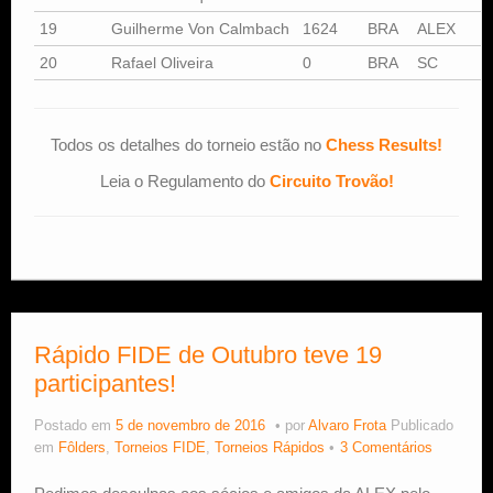
19
Guilherme Von Calmbach
1624
BRA
ALEX
S
20
Rafael Oliveira
0
BRA
SC
Todos os detalhes do torneio estão no
Chess Results!
Leia o Regulamento do
Circuito Trovão!
Rápido FIDE de Outubro teve 19
participantes!
Postado em
5 de novembro de 2016
por
Alvaro Frota
Publicado
em
Fôlders
,
Torneios FIDE
,
Torneios Rápidos
3 Comentários