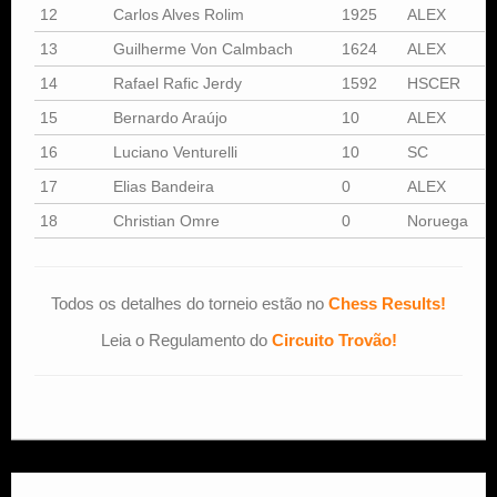
12
Carlos Alves Rolim
1925
ALEX
S
13
Guilherme Von Calmbach
1624
ALEX
S
14
Rafael Rafic Jerdy
1592
HSCER
15
Bernardo Araújo
10
ALEX
16
Luciano Venturelli
10
SC
17
Elias Bandeira
0
ALEX
18
Christian Omre
0
Noruega
Todos os detalhes do torneio estão no
Chess Results!
Leia o Regulamento do
Circuito Trovão!