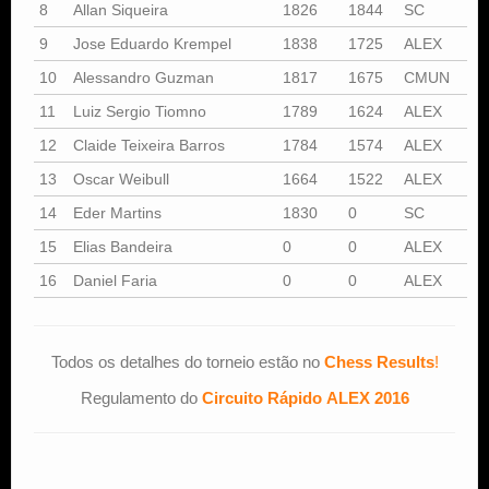
8
Allan Siqueira
1826
1844
SC
9
Jose Eduardo Krempel
1838
1725
ALEX
10
Alessandro Guzman
1817
1675
CMUN
11
Luiz Sergio Tiomno
1789
1624
ALEX
12
Claide Teixeira Barros
1784
1574
ALEX
13
Oscar Weibull
1664
1522
ALEX
14
Eder Martins
1830
0
SC
15
Elias Bandeira
0
0
ALEX
16
Daniel Faria
0
0
ALEX
Todos os detalhes do torneio estão no
Chess Results
!
Regulamento do
Circuito Rápido ALEX 2016