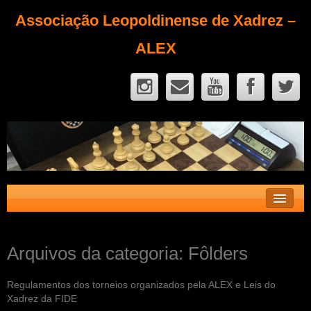
Associação Leopoldinense de Xadrez –
ALEX
Contato
Arquivos da categoria:
Fôlders
Fique Sócio
Quem Somos?
Regulamentos dos torneios organizados pela ALEX e Leis do
Xadrez da FIDE
Calendário