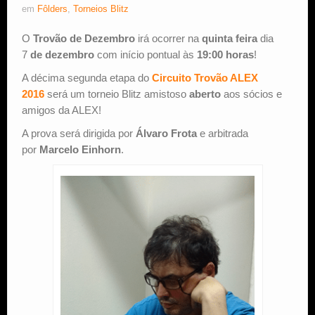
em
Fôlders
,
Torneios Blitz
O
Trovão de Dezembro
irá ocorrer na
quinta feira
dia
7
de dezembro
com início pontual às
19:00 horas
!
A décima segunda etapa do
Circuito Trovão ALEX
2016
será um torneio Blitz amistoso
aberto
aos sócios e
amigos da ALEX!
A prova será dirigida por
Álvaro Frota
e arbitrada
por
Marcelo Einhorn
.