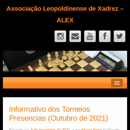
Associação Leopoldinense de Xadrez –
ALEX
Contato
Fique Sócio
Informativo dos Torneios
Presencias (Outubro de 2021)
Quem Somos?
Calendário