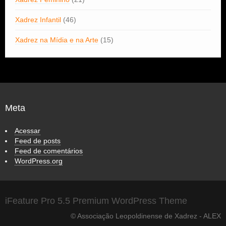
Xadrez Infantil
(46)
Xadrez na Mídia e na Arte
(15)
Meta
Acessar
Feed de posts
Feed de comentários
WordPress.org
iFeature Pro 5.5 Premium WordPress Theme
© Associação Leopoldinense de Xadrez - ALEX