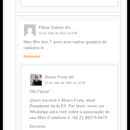
Flávia Galvan
diz:
16 de maio de 2023 no 8:00
Meu filho tem 7 anos ama xadrez.gostaria de
cadastra lo
Responder
Alvaro Frota
diz:
19 de maio de 2023 no 10:34
Olá Flávia!
Quem escreve é Álvaro Frota, atual
Presidente da ALEX. Por favor, envie um
WhatsApp para mim sobre a associação de
seu filho! O telefone é +55 21 98379-8470
Escreva!