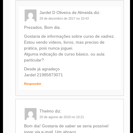
Jardel D Oliveira de Almeida
diz:
29 de dezembro de 2017 no 10:43
Prezados, Bom dia.
Gostaria de informações sobre curso de xadrez.
Estou vendo vídeos, livros, mas preciso de
prática, pois nunca joguei.
Alguma indicação de curso básico, ou aula
particular?
Desde já agradeço
Jardel 21985873071
Responder
Thelmo
diz:
20 de agosto de 2019 no 10:21
Bom dia! Gostaria de saber se seria possível
jogar via e-mail. Um abraço