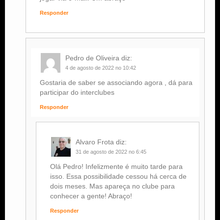
Responder
Pedro de Oliveira
diz:
4 de agosto de 2022 no 10:42
Gostaria de saber se associando agora , dá para
participar do interclubes
Responder
Alvaro Frota
diz:
31 de agosto de 2022 no 6:45
Olá Pedro! Infelizmente é muito tarde para
isso. Essa possibilidade cessou há cerca de
dois meses. Mas apareça no clube para
conhecer a gente! Abraço!
Responder