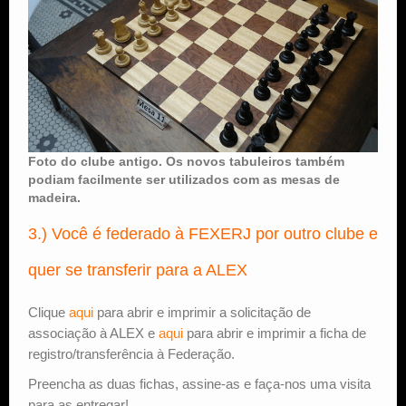
Foto do clube antigo. Os novos tabuleiros também
podiam facilmente ser utilizados com as mesas de
madeira.
3.) Você é federado à FEXERJ por outro clube e
quer se transferir para a ALEX
Clique
aqui
para abrir e imprimir a solicitação de
associação à ALEX e
aqui
para abrir e imprimir a ficha de
registro/transferência à Federação.
Preencha as duas fichas, assine-as e faça-nos uma visita
para as entregar!