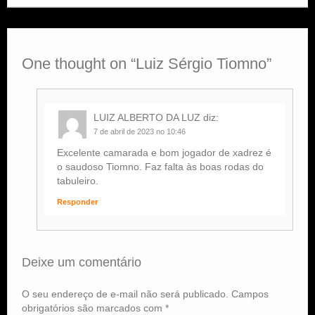
One thought on “
Luiz Sérgio Tiomno
”
LUIZ ALBERTO DA LUZ
diz:
7 de abril de 2023 no 10:46
Excelente camarada e bom jogador de xadrez é
o saudoso Tiomno. Faz falta às boas rodas do
tabuleiro.
Responder
Deixe um comentário
O seu endereço de e-mail não será publicado.
Campos
obrigatórios são marcados com
*