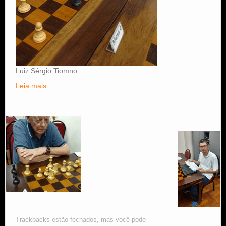
Luiz Sérgio Tiomno
Leia mais...
Trackbacks estão fechados, mas você pode