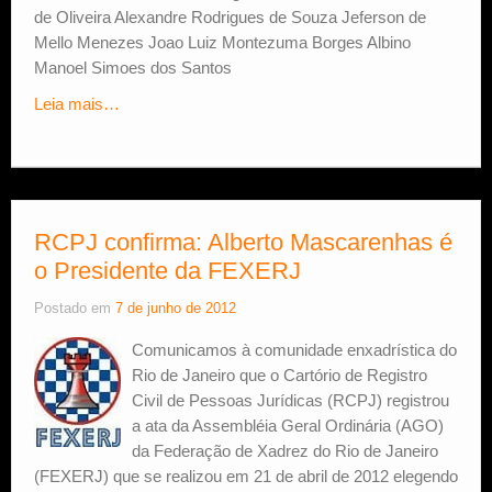
de Oliveira Alexandre Rodrigues de Souza Jeferson de
Mello Menezes Joao Luiz Montezuma Borges Albino
Manoel Simoes dos Santos
Leia mais…
RCPJ confirma: Alberto Mascarenhas é
o Presidente da FEXERJ
Postado em
7 de junho de 2012
Comunicamos à comunidade enxadrística do
Rio de Janeiro que o Cartório de Registro
Civil de Pessoas Jurídicas (RCPJ) registrou
a ata da Assembléia Geral Ordinária (AGO)
da Federação de Xadrez do Rio de Janeiro
(FEXERJ) que se realizou em 21 de abril de 2012 elegendo