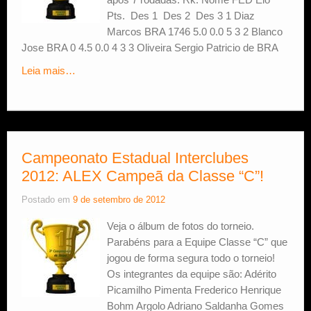
Pts. Des 1 Des 2 Des 3 1 Diaz
Marcos BRA 1746 5.0 0.0 5 3 2 Blanco
Jose BRA 0 4.5 0.0 4 3 3 Oliveira Sergio Patricio de BRA
Leia mais…
Campeonato Estadual Interclubes
2012: ALEX Campeã da Classe “C”!
Postado em
9 de setembro de 2012
Veja o álbum de fotos do torneio.
Parabéns para a Equipe Classe “C” que
jogou de forma segura todo o torneio!
Os integrantes da equipe são: Adérito
Picamilho Pimenta Frederico Henrique
Bohm Argolo Adriano Saldanha Gomes