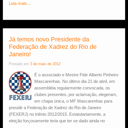
Leia mais…
Já temos novo Presidente da
Federação de Xadrez do Rio de
Janeiro!
Postado em
3 de maio de 2012
É o associado e Mestre Fide Alberto Pinheiro
Mascarenhas. No último dia 21 de abril, em
assembléia regularmente convocada, os
clubes presentes, por aclamação, elegeram,
em chapa única, o MF Mascarenhas para
presidir a Federação de Xadrez do Rio de Janeiro
(FEXERJ) no triênio 2012/2015. Estatutariamente, a
eleição forçosamente teria que ter se dado ainda no