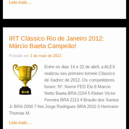
Leia mais…
IRT Clássico Rio de Janeiro 2012:
Márcio Baeta Campeão!
Postado em
1 de maio de 2012
Entre os dias 14 e 22 de abril, a ALEX
realizou seu primeiro torneio Clássico
de Xadrez de 2012. Os competidores
foram: Nº. Nome FED Elo 8 Marcio
Netto Baeta BRA 2154 5 Kleber Victor
Ferreira BRA 2113 4 Braulio dos Santos
Jr BRA 2058 7 Nei Jorge Rodrigues BRA 2010 3 Hermann
Thomas M.
Leia mais…