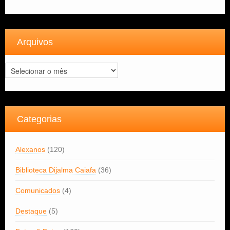
Arquivos
Arquivos
Categorias
Alexanos
(120)
Biblioteca Dijalma Caiafa
(36)
Comunicados
(4)
Destaque
(5)