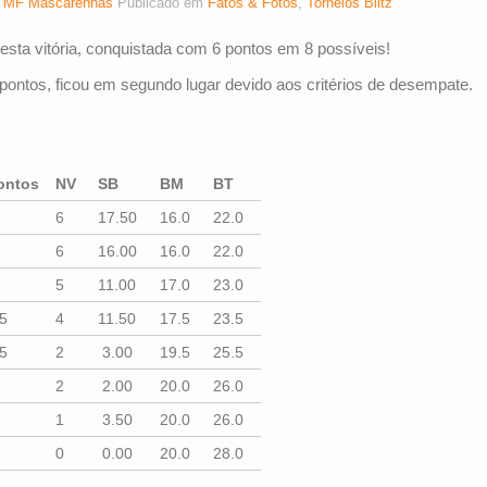
r
MF Mascarenhas
Publicado em
Fatos & Fotos
,
Torneios Blitz
esta vitória, conquistada com 6 pontos em 8 possíveis!
ntos, ficou em segundo lugar devido aos critérios de desempate.
ontos
NV
SB
BM
BT
6
17.50
16.0
22.0
6
16.00
16.0
22.0
5
11.00
17.0
23.0
,5
4
11.50
17.5
23.5
,5
2
3.00
19.5
25.5
2
2.00
20.0
26.0
1
3.50
20.0
26.0
0
0.00
20.0
28.0