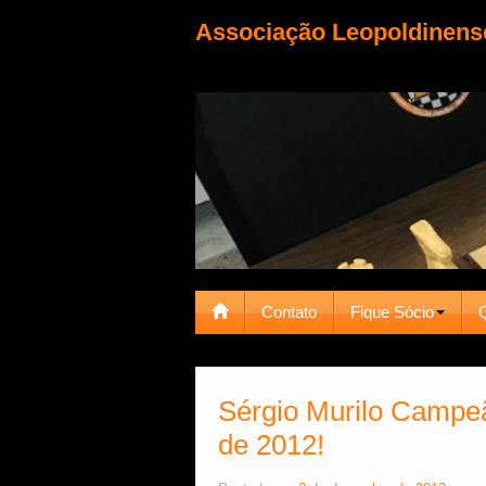
Associação Leopoldinens
Contato
Fique Sócio
Sérgio Murilo Campe
de 2012!