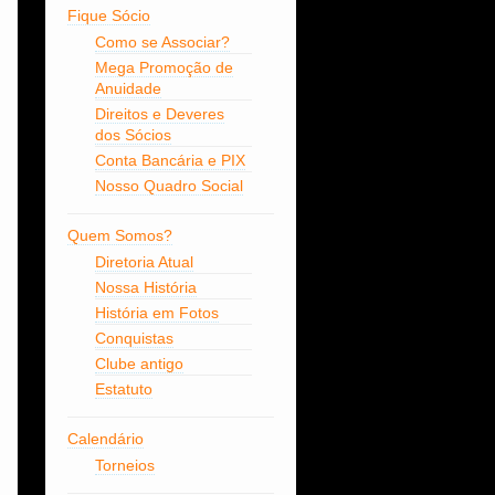
Fique Sócio
Como se Associar?
Mega Promoção de
Anuidade
Direitos e Deveres
dos Sócios
Conta Bancária e PIX
Nosso Quadro Social
Quem Somos?
Diretoria Atual
Nossa História
História em Fotos
Conquistas
Clube antigo
Estatuto
Calendário
Torneios