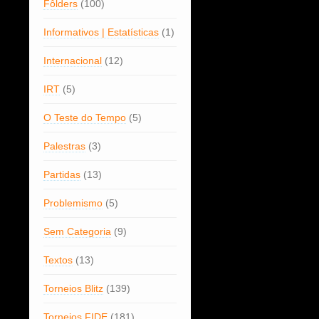
Fôlders
(100)
Informativos | Estatísticas
(1)
Internacional
(12)
IRT
(5)
O Teste do Tempo
(5)
Palestras
(3)
Partidas
(13)
Problemismo
(5)
Sem Categoria
(9)
Textos
(13)
Torneios Blitz
(139)
Torneios FIDE
(181)