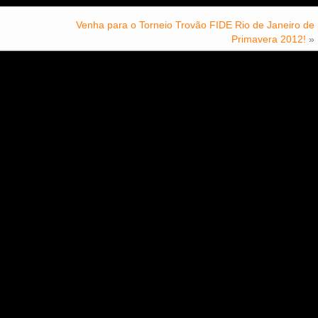
Venha para o Torneio Trovão FIDE Rio de Janeiro de
Primavera 2012!
»