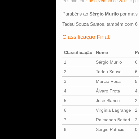
Postado em
2 de dezembro de 2012
po
Parabéns ao
Sérgio Murilo
por mais 
Tadeu Souza Santos, também com 6 po
Classificação Final:
Classificação
Nome
P
1
Sérgio Murilo
6
2
Tadeu Sousa
6
3
Márcio Rosa
5
4
Álvaro Frota
4
5
José Blanco
2
6
Virgínia Lagrange
2
7
Raimondo Bottari
2
8
Sérgio Patricio
0