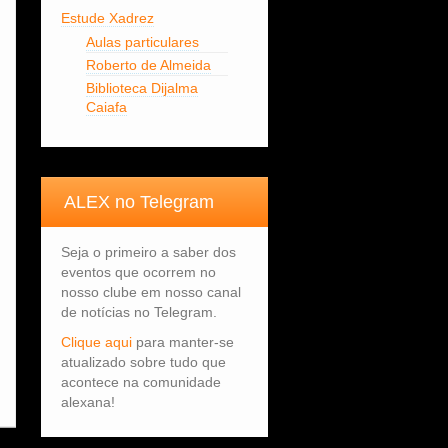
Estude Xadrez
Aulas particulares
Roberto de Almeida
Biblioteca Dijalma
Caiafa
ALEX no Telegram
Seja o primeiro a saber dos
eventos que ocorrem no
nosso clube em nosso canal
de notícias no Telegram.
Clique aqui
para manter-se
atualizado sobre tudo que
acontece na comunidade
alexana!