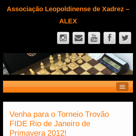
Associação Leopoldinense de Xadrez –
ALEX
Contato
Fique Sócio
Venha para o Torneio Trovão
FIDE Rio de Janeiro de
Quem Somos?
Primavera 2012!
Calendário