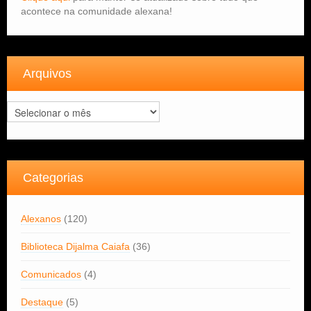
acontece na comunidade alexana!
Arquivos
Arquivos
Categorias
Alexanos
(120)
Biblioteca Dijalma Caiafa
(36)
Comunicados
(4)
Destaque
(5)