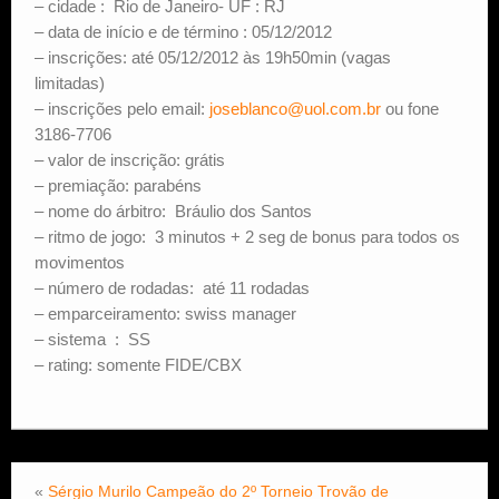
– cidade : Rio de Janeiro- UF : RJ
– data de início e de término : 05/12/2012
– inscrições: até 05/12/2012 às 19h50min (vagas
limitadas)
– inscrições pelo email:
joseblanco@uol.com.br
ou fone
3186-7706
– valor de inscrição: grátis
– premiação: parabéns
– nome do árbitro: Bráulio dos Santos
– ritmo de jogo: 3 minutos + 2 seg de bonus para todos os
movimentos
– número de rodadas: até 11 rodadas
– emparceiramento: swiss manager
– sistema : SS
– rating: somente FIDE/CBX
«
Sérgio Murilo Campeão do 2º Torneio Trovão de