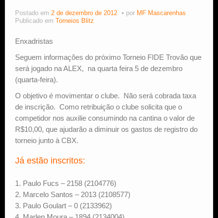
Postado em
2 de dezembro de 2012
por
MF Mascarenhas
Estude Xadrez
Publicado em
Torneios Blitz
Enxadristas
Seguem informações do próximo Torneio FIDE Trovão que
será jogado na ALEX, na quarta feira 5 de dezembro
(quarta-feira).
O objetivo é movimentar o clube. Não será cobrada taxa
de inscrição. Como retribuição o clube solicita que o
competidor nos auxilie consumindo na cantina o valor de
R$10,00, que ajudarão a diminuir os gastos de registro do
torneio junto à CBX.
Já estão inscritos:
1. Paulo Fucs – 2158 (2104776)
2. Marcelo Santos – 2013 (2108577)
3. Paulo Goulart – 0 (2133962)
4. Marlen Moura – 1894 (2134004)