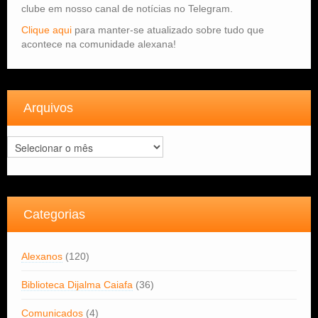
clube em nosso canal de notícias no Telegram.
Clique aqui
para manter-se atualizado sobre tudo que
acontece na comunidade alexana!
Arquivos
Arquivos
Categorias
Alexanos
(120)
Biblioteca Dijalma Caiafa
(36)
Comunicados
(4)