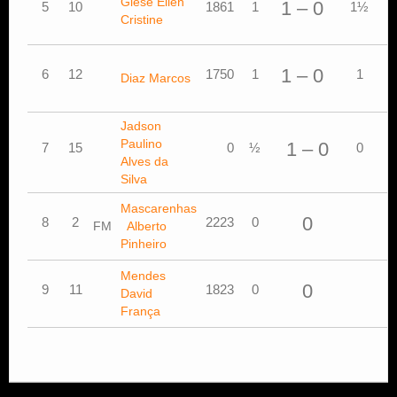
Giese Ellen
A
1 – 0
5
10
1861
1
1½
Cristine
P
R
1 – 0
6
12
1750
1
1
Diaz Marcos
Jadson
M
Paulino
1 – 0
7
15
0
½
0
A
Alves da
D
Silva
Mascarenhas
n
0
8
2
2223
0
FM
Alberto
e
Pinheiro
Mendes
n
0
9
11
1823
0
David
e
França