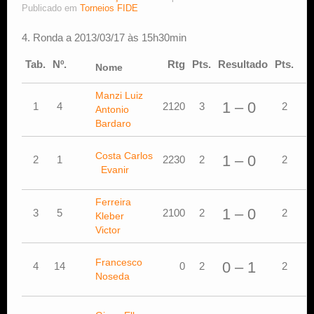
Publicado em
Torneios FIDE
Estude Xadrez
4. Ronda a 2013/03/17 às 15h30min
Tab.
Nº.
Rtg
Pts.
Resultado
Pts.
Nome
Manzi Luiz
B
1 – 0
1
4
2120
3
2
Antonio
N
Bardaro
Costa Carlos
1 – 0
2
1
2230
2
2
B
Evanir
Ferreira
C
1 – 0
3
5
2100
2
2
Kleber
E
Victor
C
Francesco
S
0 – 1
4
14
0
2
2
Noseda
T