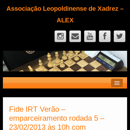
Associação Leopoldinense de Xadrez –
ALEX
Contato
Fique Sócio
Fide IRT Verão –
emparceiramento rodada 5 –
Quem Somos?
23/02/2013 às 10h com
Calendário