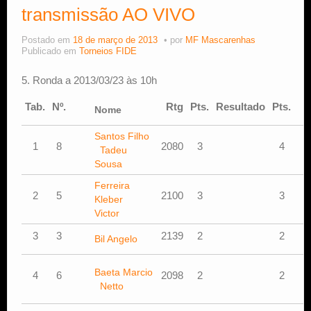
transmissão AO VIVO
Estude Xadrez
Postado em
18 de março de 2013
por
MF Mascarenhas
Publicado em
Torneios FIDE
5. Ronda a 2013/03/23 às 10h
Tab.
Nº.
Rtg
Pts.
Resultado
Pts.
Nome
Santos Filho
M
1
8
2080
3
4
Tadeu
A
Sousa
B
Ferreira
C
2
5
2100
3
3
Kleber
E
Victor
3
3
2139
2
2
Bil Angelo
D
C
Baeta Marcio
4
6
2098
2
2
E
Netto
C