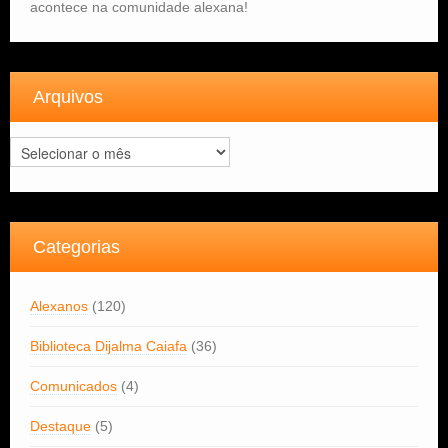
acontece na comunidade alexana!
Arquivos
Arquivos
Categorias
Alexanos
(120)
Biblioteca Dijalma Caiafa
(36)
Comunicados
(4)
Destaque
(5)