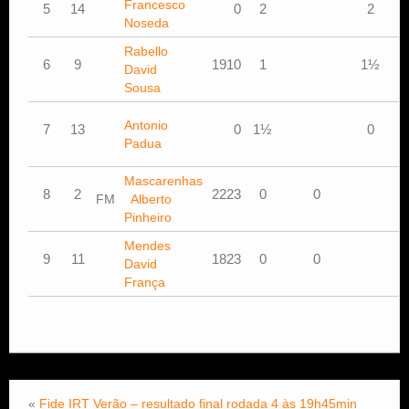
Francesco
G
5
14
0
2
2
Noseda
C
Rabello
J
6
9
1910
1
1½
David
P
Sousa
A
M
Antonio
7
13
0
1½
0
A
Padua
D
Mascarenhas
n
8
2
2223
0
0
FM
Alberto
e
Pinheiro
Mendes
n
9
11
1823
0
0
David
e
França
«
Fide IRT Verão – resultado final rodada 4 às 19h45min