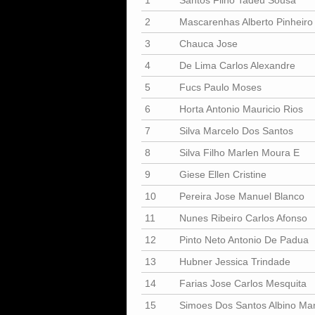
1
Santos Filho Tadeu Sousa
2
Mascarenhas Alberto Pinheiro
3
Chauca Jose
4
De Lima Carlos Alexandre
5
Fucs Paulo Moses
6
Horta Antonio Mauricio Rios
7
Silva Marcelo Dos Santos
8
Silva Filho Marlen Moura E
9
Giese Ellen Cristine
10
Pereira Jose Manuel Blanco
11
Nunes Ribeiro Carlos Afonso
12
Pinto Neto Antonio De Padua
13
Hubner Jessica Trindade
14
Farias Jose Carlos Mesquita
15
Simoes Dos Santos Albino Ma