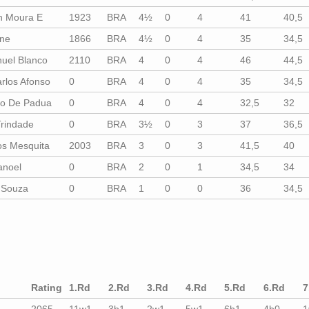
en Moura E
1923
BRA
4½
0
4
41
40,5
ine
1866
BRA
4½
0
4
35
34,5
nuel Blanco
2110
BRA
4
0
4
46
44,5
rlos Afonso
0
BRA
4
0
4
35
34,5
nio De Padua
0
BRA
4
0
4
32,5
32
Trindade
0
BRA
3½
0
3
37
36,5
os Mesquita
2003
BRA
3
0
3
41,5
40
anoel
0
BRA
2
0
1
34,5
34
e Souza
0
BRA
1
0
0
36
34,5
Rating
1.Rd
2.Rd
3.Rd
4.Rd
5.Rd
6.Rd
7