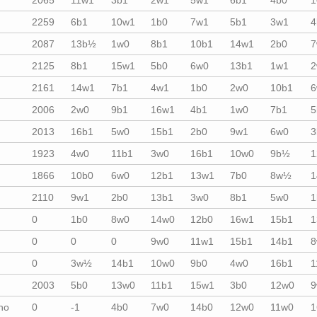
2065
11w1
3b1
2w1
5w1
6b1
4b0
1
2259
6b1
10w1
1b0
7w1
5b1
3w1
4
2087
13b½
1w0
8b1
10b1
14w1
2b0
7
2125
8b1
15w1
5b0
6w0
13b1
1w1
2
2161
14w1
7b1
4w1
1b0
2w0
10b1
6
2006
2w0
9b1
16w1
4b1
1w0
7b1
5
2013
16b1
5w0
15b1
2b0
9w1
6w0
3
1923
4w0
11b1
3w0
16b1
10w0
9b½
1
1866
10b0
6w0
12b1
13w1
7b0
8w½
1
2110
9w1
2b0
13b1
3w0
8b1
5w0
1
0
1b0
8w0
14w0
12b0
16w1
15b1
1
0
0
0
9w0
11w1
15b1
14b1
8
0
3w½
14b1
10w0
9b0
4w0
16b1
1
2003
5b0
13w0
11b1
15w1
3b0
12w0
9
no
0
-1
4b0
7w0
14b0
12w0
11w0
1