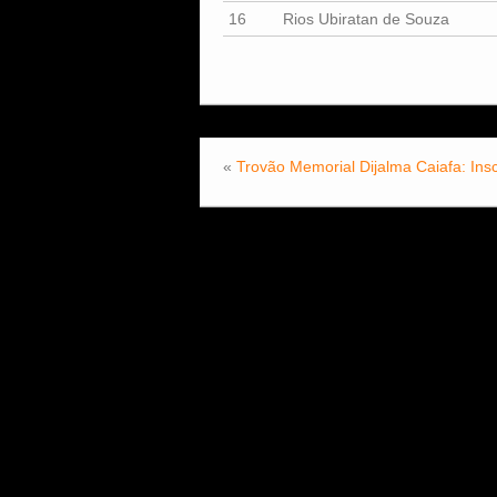
16
Rios Ubiratan de Souza
«
Trovão Memorial Dijalma Caiafa: Insc