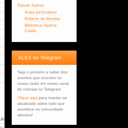
Estude Xadrez
5
Aulas particulares
5
Roberto de Almeida
4
Biblioteca Dijalma
Caiafa
5
3
4
ALEX no Telegram
4
4
Seja o primeiro a saber dos
eventos que ocorrem no
4
nosso clube em nosso canal
de notícias no Telegram.
Clique aqui
para manter-se
atualizado sobre tudo que
acontece na comunidade
alexana!
.Rd
8.Rd
9.Rd