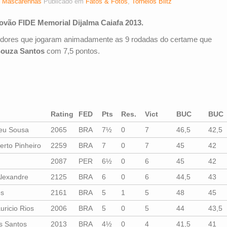
 Mascarenhas
Publicado em
Fatos & Fotos
,
Torneios Blitz
ovão FIDE Memorial Dijalma Caiafa 2013.
tidores que jogaram animadamente as 9 rodadas do certame que
Souza Santos
com 7,5 pontos.
Rating
FED
Pts
Res.
Vict
BUC
BUC
deu Sousa
2065
BRA
7½
0
7
46,5
42,5
rto Pinheiro
2259
BRA
7
0
7
45
42
2087
PER
6½
0
6
45
42
Alexandre
2125
BRA
6
0
6
44,5
43
es
2161
BRA
5
1
5
48
45
uricio Rios
2006
BRA
5
0
5
44
43,5
s Santos
2013
BRA
4½
0
4
41,5
41