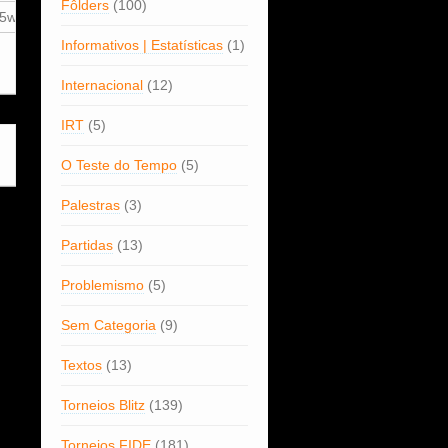
Fôlders
(100)
5w0
9b0
12b0
Informativos | Estatísticas
(1)
Internacional
(12)
IRT
(5)
O Teste do Tempo
(5)
Palestras
(3)
Partidas
(13)
Problemismo
(5)
Sem Categoria
(9)
Textos
(13)
Torneios Blitz
(139)
Torneios FIDE
(181)