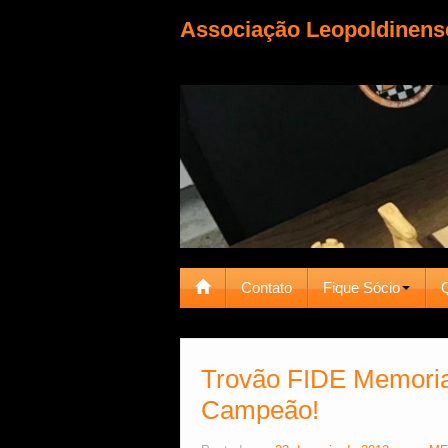
Associação Leopoldinens
Contato
Fique Sócio
Trovão FIDE Memorial
Campeão!