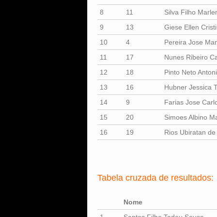
8
11
Silva Filho Marl
9
13
Giese Ellen Crist
10
4
Pereira Jose Ma
11
17
Nunes Ribeiro Ca
12
18
Pinto Neto Anto
13
16
Hubner Jessica 
14
9
Farias Jose Carl
15
20
Simoes Albino M
16
19
Rios Ubiratan d
Tabela cruzada de resultados:
Nome