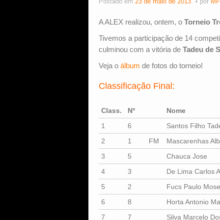
Postado em
23 de maio de 2013
por
MF
A ALEX realizou, ontem, o
Torneio Tr
Tivemos a participação de 14 compe
culminou com a vitória de
Tadeu de 
Veja o
álbum
de fotos do torneio!
Classificação Final:
Class.
Nº
Nome
1
6
Santos Filho Ta
2
1
FM
Mascarenhas Albe
3
5
Chauca Jose
4
3
De Lima Carlos 
5
2
Fucs Paulo Mos
6
8
Horta Antonio Ma
7
7
Silva Marcelo Do