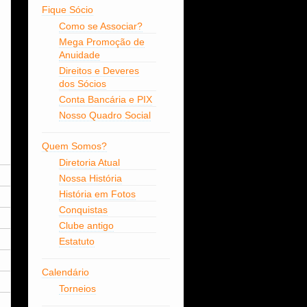
Fique Sócio
Como se Associar?
Mega Promoção de
Anuidade
Direitos e Deveres
dos Sócios
Conta Bancária e PIX
Nosso Quadro Social
Quem Somos?
MBIM
Diretoria Atual
5
Nossa História
História em Fotos
5
Conquistas
5
Clube antigo
4
Estatuto
4
Calendário
4
Torneios
5