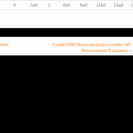
0
7w0
-1
6b0
8w0
11b0
13w0
1
ritos
Trovão FIDE Memorial Dijalma Caiafa: MF
Mascarenhas Campeão!
»