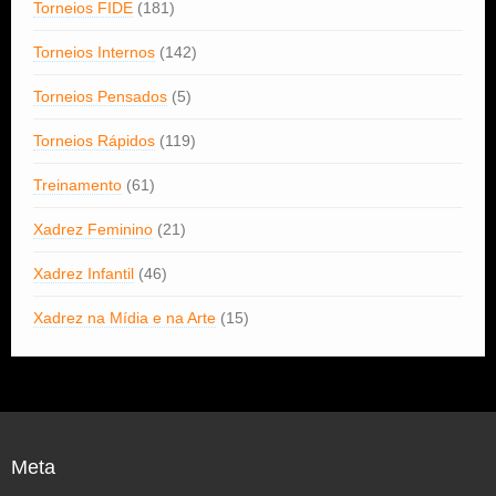
Torneios FIDE
(181)
Torneios Internos
(142)
Torneios Pensados
(5)
Torneios Rápidos
(119)
Treinamento
(61)
Xadrez Feminino
(21)
Xadrez Infantil
(46)
Xadrez na Mídia e na Arte
(15)
Meta