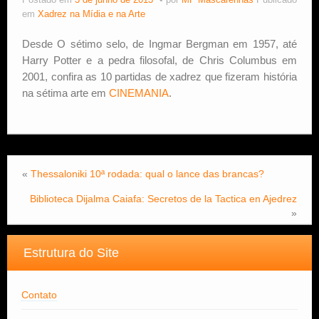
Postado em
3 de junho de 2013
por
MF Mascarenhas
Publicado
em
Xadrez na Mídia e na Arte
Estude Xadrez
Desde O sétimo selo, de Ingmar Bergman em 1957, até
Harry Potter e a pedra filosofal, de Chris Columbus em
2001, confira as 10 partidas de xadrez que fizeram história
na sétima arte em
CINEMANIA
.
«
Thessaloniki 10ª rodada: qual o lance das brancas?
Biblioteca Dijalma Caiafa: Secretos de la Tactica en Ajedrez
»
Estrutura do Site
Contato