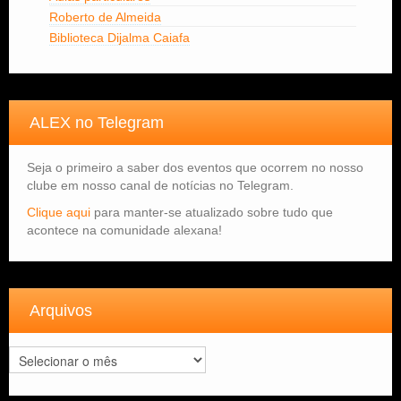
Roberto de Almeida
Biblioteca Dijalma Caiafa
ALEX no Telegram
Seja o primeiro a saber dos eventos que ocorrem no nosso
clube em nosso canal de notícias no Telegram.
Clique aqui
para manter-se atualizado sobre tudo que
acontece na comunidade alexana!
Arquivos
Arquivos