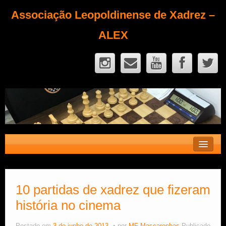
Associação Leopoldinense de Xadrez –
ALEX
Contato
Fique Sócio
10 partidas de xadrez que fizeram
história no cinema
Quem Somos?
Calendário