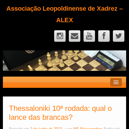
Associação Leopoldinense de Xadrez –
ALEX
Contato
Fique Sócio
Thessaloniki 10ª rodada: qual o
lance das brancas?
Quem Somos?
Calendário