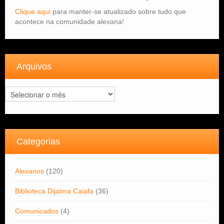
Clique aqui
para manter-se atualizado sobre tudo que
acontece na comunidade alexana!
Arquivos
Arquivos
Categorias
Alexanos
(120)
Biblioteca Dijalma Caiafa
(36)
Comunicados
(4)