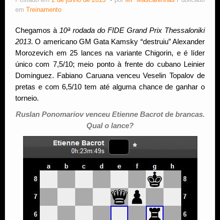
Postado em
2 de junho de 2013
por
MF Mascarenhas
Publicado
em
Treinamento
Estude Xadrez
Chegamos à
10ª rodada do FIDE Grand Prix Thessaloniki
2013
. O americano GM Gata Kamsky “destruiu” Alexander
Morozevich em 25 lances na variante Chigorin, e é líder
único com 7,5/10; meio ponto à frente do cubano Leinier
Dominguez. Fabiano Caruana venceu Veselin Topalov de
pretas e com 6,5/10 tem até alguma chance de ganhar o
torneio.
Ruslan Ponomariov venceu Etienne Bacrot de brancas.
Qual o lance?